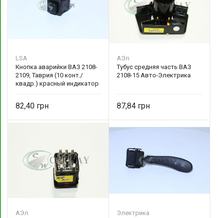
LSA
АЭл
Кнопка аварийки ВАЗ 2108-
Тубус средняя часть ВАЗ
2109, Таврия (10 конт./
2108-15 Авто-Электрика
квадр.) красный индикатор
21093-3710010-01 LSA
82,40
87,84
АЭл
Электрика