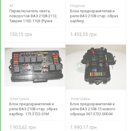
AT
Flagmus
Переключатель света,
Блок предохранителей и
поворотов ВАЗ 2108-2112,
реле ВАЗ 2108 стар. образ.
Таврия 1102-1103 (Ручка
карбюр.
тубуса) 2108-3709330-01
150,15
1 432,55
Электрика
Электрика
Блок предохранителей и
Блок предохранителей и
реле ВАЗ 2108 стар. образ.
реле ВАЗ 2108-15 нового
карбюр. 173.3722-01М
образца 367.3722.000-М
1 935,62
1 990,17