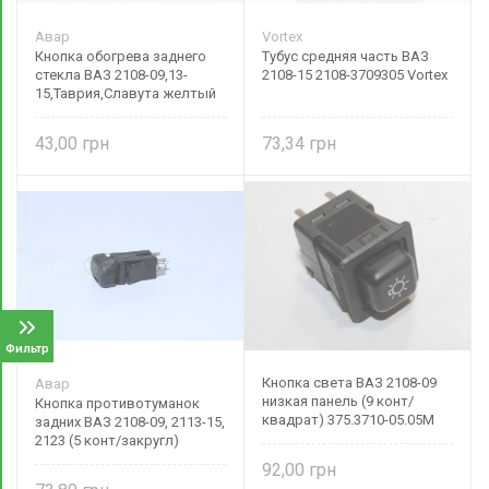
Авар
Vortex
Кнопка обогрева заднего
Тубус средняя часть ВАЗ
стекла ВАЗ 2108-09,13-
2108-15 2108-3709305 Vortex
15,Таврия,Славута желтый
индикат. 2108-3710020-10
43,00
73,34
Фильтр
Кнопка света ВАЗ 2108-09
Авар
низкая панель (9 конт/
Кнопка противотуманок
квадрат) 375.3710-05.05М
задних ВАЗ 2108-09, 2113-15,
2123 (5 конт/закругл)
оранжнвый индикатор
92,00
996.3710-07.02