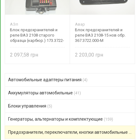
АЭл
Авар
Блок предохранителей и
Блок предохранителей и
реле ВАЗ 2108 старого
реле ВАЗ 2108-15 нов обр.
образца (карбюр.) 173.3722-
367.3722.000-М
01М Авто-Электрика
2 097,58
2 203,00
Автомобильные адаптеры питания
(4)
Аккумуляторы автомобильные
(41)
Блоки управления
(5)
Генераторы, альтернаторы и комплектующие
(159)
Предохранители, переключатели, кнопки автомобильные
(306)