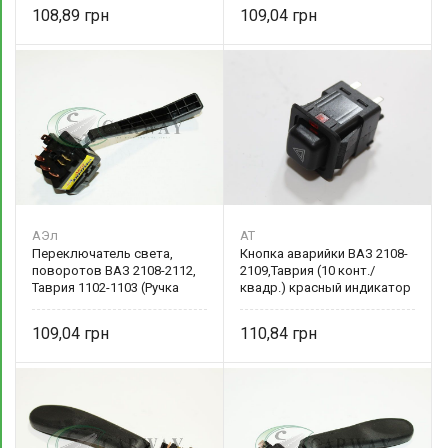
108,89
109,04
АЭл
AT
Переключатель света,
Кнопка аварийки ВАЗ 2108-
поворотов ВАЗ 2108-2112,
2109,Таврия (10 конт./
Таврия 1102-1103 (Ручка
квадр.) красный индикатор
тубуса) 2108-3709330-01
376.37
Авто-Электрика
109,04
110,84