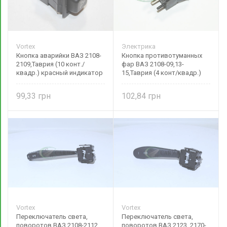
Vortex
Электрика
Кнопка аварийки ВАЗ 2108-
Кнопка противотуманных
2109,Таврия (10 конт./
фар ВАЗ 2108-09,13-
квадр.) красный индикатор
15,Таврия (4 конт/квадр.)
376.3710-05.03М-VX
красный индикатор
99,33
102,84
Vortex
Vortex
Переключатель света,
Переключатель света,
поворотов ВАЗ 2108-2112,
поворотов ВАЗ 2123, 2170-