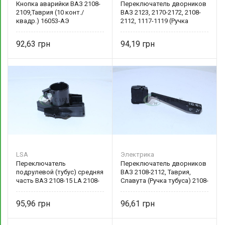
Кнопка аварийки ВАЗ 2108-
Переключатель дворников
2109,Таврия (10 конт./
ВАЗ 2123, 2170-2172, 2108-
квадр.) 16053-АЭ
2112, 1117-1119 (Ручка
тубуса) 2123-309340
92,63
94,19
LSA
Электрика
Переключатель
Переключатель дворников
подрулевой (тубус) средняя
ВАЗ 2108-2112, Таврия,
часть ВАЗ 2108-15 LA 2108-
Славута (Ручка тубуса) 2108-
3709305 LSA
3709340-01
95,96
96,61