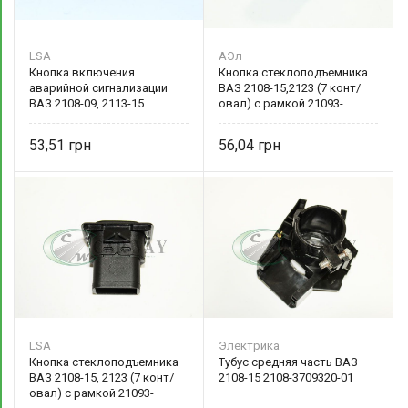
LSA
АЭл
Кнопка включения
Кнопка стеклоподъемника
аварийной сигнализации
ВАЗ 2108-15,2123 (7 конт/
ВАЗ 2108-09, 2113-15
овал) с рамкой 21093-
красная (6 конт/круглая) LA
3709613 Авто-Электрика
245.3710-00 LSA
53,51
56,04
LSA
Электрика
Кнопка стеклоподъемника
Тубус средняя часть ВАЗ
ВАЗ 2108-15, 2123 (7 конт/
2108-15 2108-3709320-01
овал) с рамкой 21093-