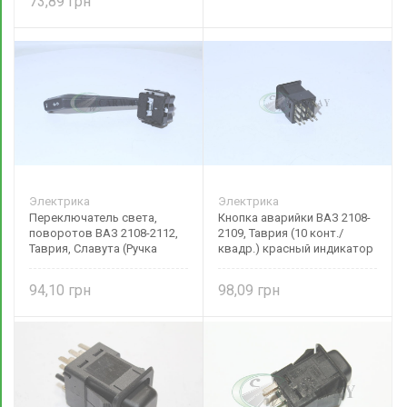
73,89
Электрика
Электрика
Переключатель света,
Кнопка аварийки ВАЗ 2108-
поворотов ВАЗ 2108-2112,
2109, Таврия (10 конт./
Таврия, Славута (Ручка
квадр.) красный индикатор
тубуса) 69.3709
376.3710-05.03М
94,10
98,09