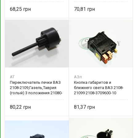
3709613-01 LSA
68,25
70,81
AT
АЭл
Переключатель печки ВАЗ
Кнопка габаритов и
2108-2109,Газель,Таврия
ближнего света ВАЗ 2108-
(голый) 3 положения 21080-
21099 2108-3709600-10
3709608-00 AT 633709
80,22
81,37