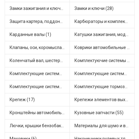
Замки зажигания и ключи (16)
Замки и ключи (28)
Защита картера, поддона, КПП (2)
Карбюраторы и комплектующие (25)
Карданные валы (1)
Катушки зажигания, модули зажигания (15)
Клапаны, оси, коромысла (12)
Коврики автомобильные (10)
Коленчатый вал, шестерни коленчатого вала (1)
Комплектуючие системы стеклоочистителя (6)
Комплектующие системы выпуска отработавших газов (14)
Комплектующие системы отопления (31)
Комплектующие системы питания (22)
Комплектующие тормозной системы (18)
Крепеж (17)
Крепежи элементов выхлопной системы (4)
Кронштейны автомобильные (11)
Кузовные запчасти (55)
Лючки, крышки бензобака (3)
Материалы для шумо и виброизоляции (1)
Маховики (6)
Наконечники рулевых тяг (20)