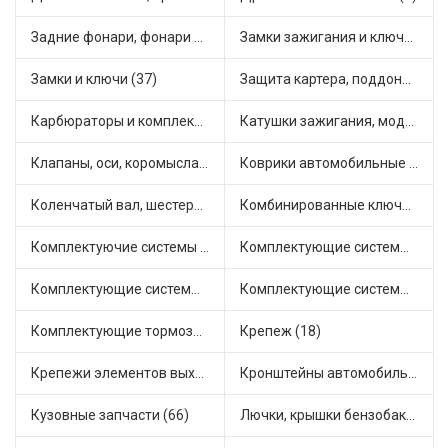
Задние фонари, фонари видимости (5)
Замки зажигания и ключи (16)
Замки и ключи (37)
Защита картера, поддона, КПП (3)
Карбюраторы и комплектующие (32)
Катушки зажигания, модули зажигания (21)
Клапаны, оси, коромысла (18)
Коврики автомобильные (13)
Коленчатый вал, шестерни коленчатого вала (3)
Комбинированные ключи (1)
Комплектуючие системы стеклоочистителя (12)
Комплектующие системы выпуска отработавших газов (25)
Комплектующие системы отопления (39)
Комплектующие системы питания (27)
Комплектующие тормозной системы (16)
Крепеж (18)
Крепежи элементов выхлопной системы (7)
Кронштейны автомобильные (13)
Кузовные запчасти (66)
Лючки, крышки бензобака (3)