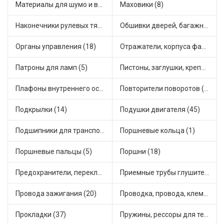
Материалы для шумо и виброизоляции (1)
Маховики (8)
Наконечники рулевых тяг (36)
Обшивки дверей, багажника, потолков, накладки салона (6)
Органы управления (18)
Отражатели, корпуса фар и фонарей (3)
Патроны для ламп (5)
Пистоны, заглушки, крепежные элементы (9)
Плафоны внутреннего освещения (1)
Повторители поворотов (14)
Подкрылки (14)
Подушки двигателя (45)
Подшипники для транспорта (24)
Поршневые кольца (1)
Поршневые пальцы (5)
Поршни (18)
Предохранители, переключатели, кнопки автомобильные (68)
Приемные трубы глушителя (8)
Провода зажигания (20)
Проводка, провода, клеммы и разъемы (24)
Прокладки (37)
Пружины, рессоры для техники (12)