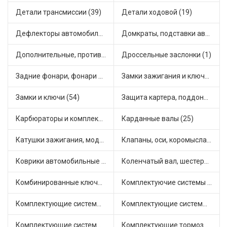
Детали трансмиссии (39)
Детали ходовой (19)
Дефлекторы автомобильные (4)
Домкраты, подставки автомобильные (1)
Дополнительные, противотуманные фары (2)
Дроссельные заслонки (1)
Задние фонари, фонари видимости (5)
Замки зажигания и ключи (11)
Замки и ключи (54)
Защита картера, поддона, КПП (3)
Карбюраторы и комплектующие (32)
Карданные валы (25)
Катушки зажигания, модули зажигания (3)
Клапаны, оси, коромысла (14)
Коврики автомобильные (7)
Коленчатый вал, шестерни коленчатого вала (9)
Комбинированные ключи (3)
Комплектуючие системы стеклоочистителя (9)
Комплектующие системы выпуска отработавших газов (10)
Комплектующие системы отопления (25)
Комплектующие системы питания (12)
Комплектующие тормозной системы (22)