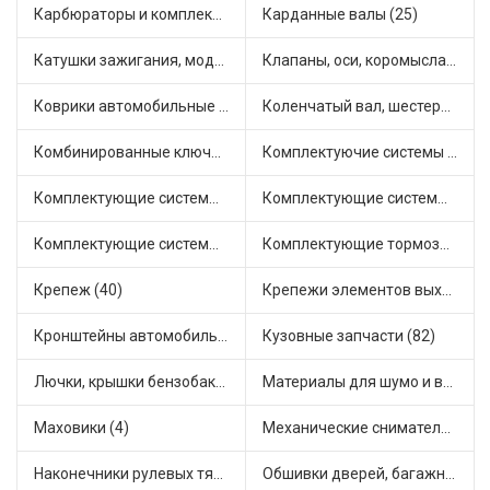
Карбюраторы и комплектующие (32)
Карданные валы (25)
Катушки зажигания, модули зажигания (3)
Клапаны, оси, коромысла (14)
Коврики автомобильные (7)
Коленчатый вал, шестерни коленчатого вала (9)
Комбинированные ключи (3)
Комплектуючие системы стеклоочистителя (9)
Комплектующие системы выпуска отработавших газов (10)
Комплектующие системы отопления (25)
Комплектующие системы питания (12)
Комплектующие тормозной системы (22)
Крепеж (40)
Крепежи элементов выхлопной системы (5)
Кронштейны автомобильные (4)
Кузовные запчасти (82)
Лючки, крышки бензобака (6)
Материалы для шумо и виброизоляции (1)
Маховики (4)
Механические сниматели (1)
Наконечники рулевых тяг (30)
Обшивки дверей, багажника, потолков, накладки салона (36)