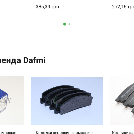
385,39
272,16
ренда Dafmi
ормозные
Колодки передние тормозные
Колодки за