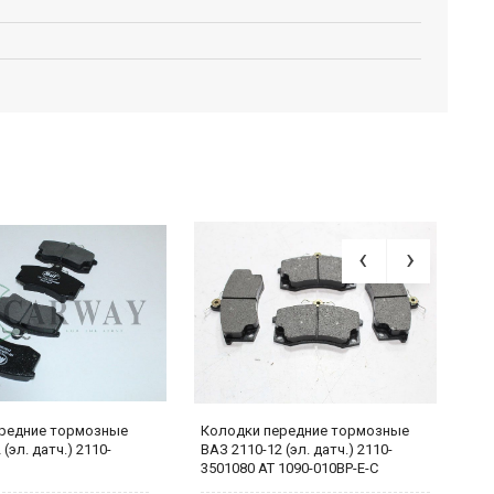
редние тормозные
Колодки передние тормозные
К
(эл. датч.) 2110-
ВАЗ 2110-12 (эл. датч.) 2110-
В
3501080 AT 1090-010BP-E-C
3