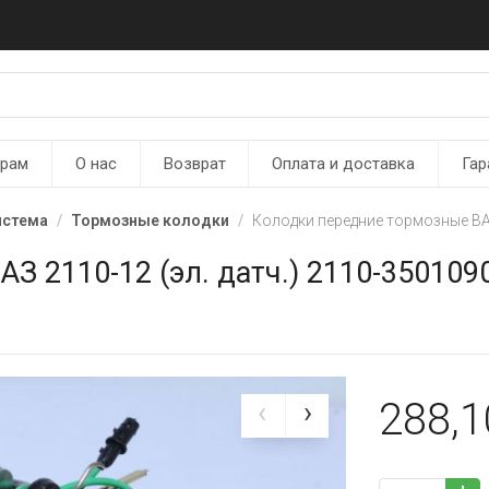
ерам
О нас
Возврат
Оплата и доставка
Гар
истема
Тормозные колодки
Колодки передние тормозные ВАЗ
З 2110-12 (эл. датч.) 2110-350109
288,