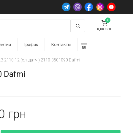
0
0,00
антии
График
Контакты
RU
 2110-12 (эл. датч.) 2110-3501090 Dafmi
0 Dafmi
10