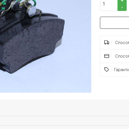
+
-
Способ
Спосо
Гарант