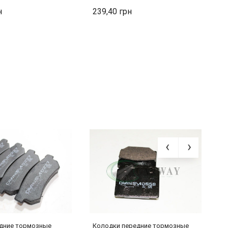
239,40
2
дние тормозные
Колодки передние тормозные
К