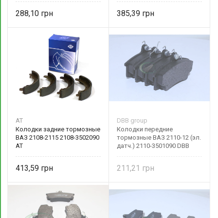
288,10
385,39
AT
DBB group
Колодки задние тормозные
Колодки передние
ВАЗ 2108-2115 2108-3502090
тормозные ВАЗ 2110-12 (эл.
AT
датч.) 2110-3501090 DBB
group
413,59
211,21