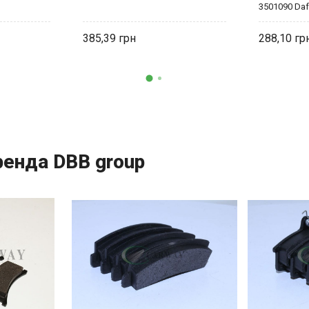
3501090 Da
385,39
288,10
енда DBB group