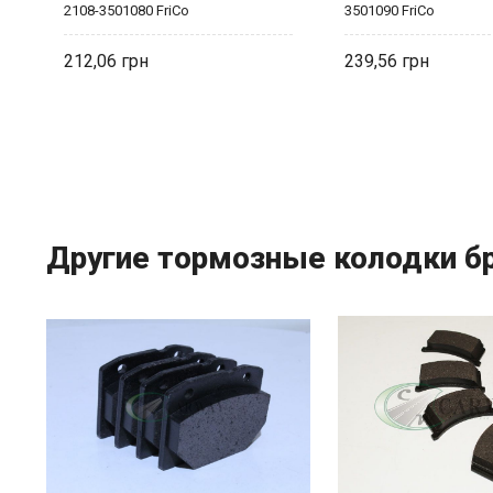
2108-3501080 FriCo
3501090 FriCo
212,06
239,56
Другие тормозные колодки бр