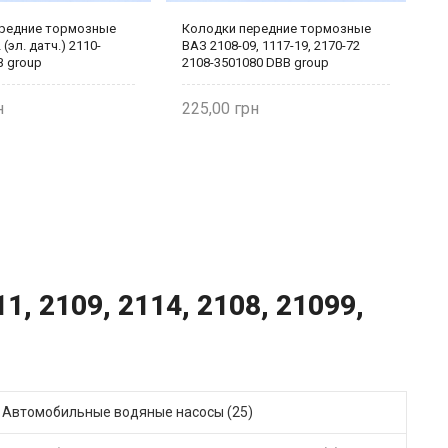
редние тормозные
Колодки передние тормозные
К
(эл. датч.) 2110-
ВАЗ 2108-09, 1117-19, 2170-72
R
B group
2108-3501080 DBB group
Sa
Д
225,00
2
, 2109, 2114, 2108, 21099,
Автомобильные водяные насосы (25)