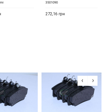
fmi
3501090
3
272,16
2