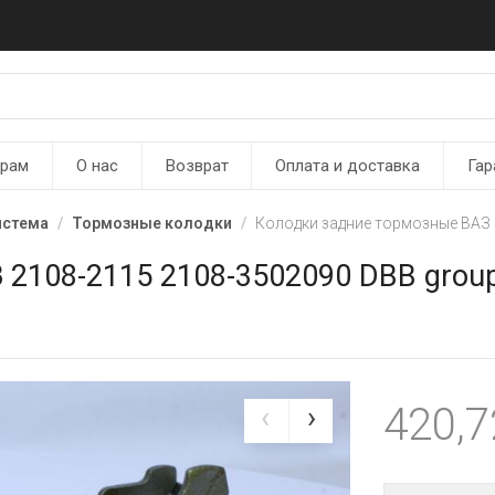
ерам
О нас
Возврат
Оплата и доставка
Гар
истема
Тормозные колодки
Колодки задние тормозные ВАЗ 
 2108-2115 2108-3502090 DBB grou
420,