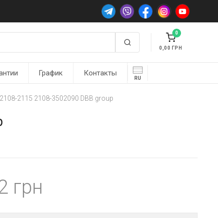
0
0,00
антии
График
Контакты
RU
2108-2115 2108-3502090 DBB group
p
72