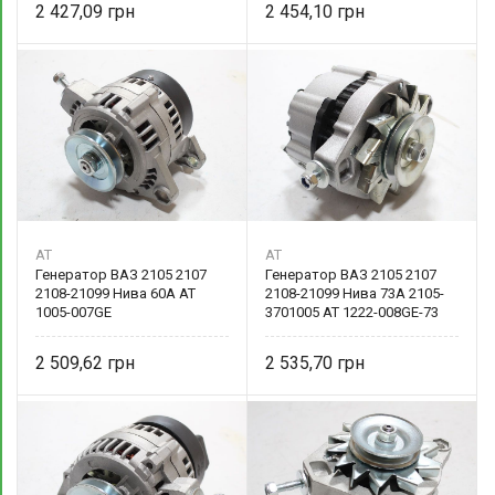
2 427,09
2 454,10
AT
AT
Генератор ВАЗ 2105 2107
Генератор ВАЗ 2105 2107
2108-21099 Нива 60А AT
2108-21099 Нива 73А 2105-
1005-007GE
3701005 AT 1222-008GE-73
2 509,62
2 535,70