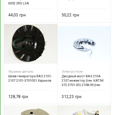
6302 2RS LSA
44,03
50,22
Украина-деталь
Электро Ком
Шкив генератора ВАЗ 2101-
Диодный мост ВАЗ 2104-
2107 2101-3701051 Харьков
2107 инжектор (ген. КАТЭК
372.3701-03) 2108-09 (ген.
Электромаш Г372.3701)
БВО 56-90-01
128,78
312,23