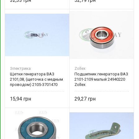
32,33
52,79
Электрика
Zollex
Щетки генератора ВАЗ
Подшипник генератора ВАЗ
2101,08, (щеточка с медным
2101-2109 малый 24940220
проводом) 2105-3701470
Zollex
15,94
29,27