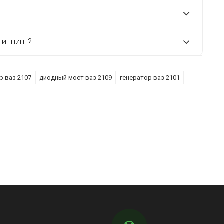
шиппинг?
р ваз 2107
диодный мост ваз 2109
генератор ваз 2101