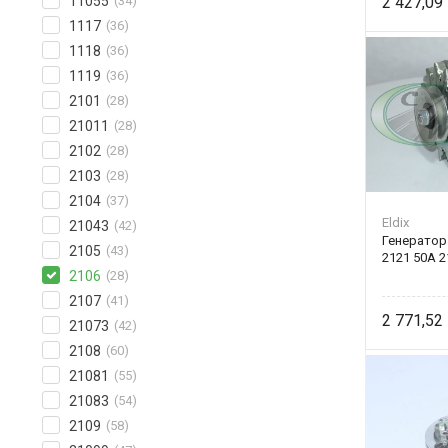
11055
(34)
2 427,09
1117
(36)
1118
(36)
1119
(36)
2101
(28)
21011
(28)
2102
(28)
2103
(28)
2104
(37)
Eldix
21043
(42)
Генератор 
2105
(43)
2121 50А 2
2106
(28)
2107
(41)
2 771,52
21073
(42)
2108
(60)
21081
(55)
21083
(54)
2109
(58)