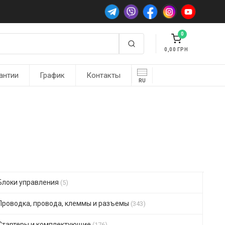
0
0,00
антии
График
Контакты
RU
Блоки управления
(5)
Проводка, провода, клеммы и разъемы
(343)
Стартеры и комплектующие
(176)