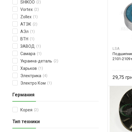
SHIKOO
(2)
Vortex
(2)
Zollex
(1)
АТЭК
(2)
АЭл
(1)
ВТН
(1)
ЗАВОД
(1)
LSA
Самара
(1)
Подшипник
2101-2109
Украина-деталь
(2)
Харьков
(1)
Электрика
(4)
29,75
Электро Ком
(1)
Германия
Корея
(2)
Тип техники