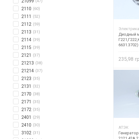
21099
(47)
2110
(60)
2111
(52)
2112
(59)
Электрик
2113
(31)
Диодный мо
2114
(39)
Г221,Г222,
6631.3702)
2115
(39)
2121
(37)
235,98
21213
(38)
21214
(37)
2123
(35)
2131
(32)
2170
(38)
2171
(35)
2172
(35)
2401
(29)
2410
(30)
АТЭК
3102
(31)
Генератор 
2121 42А 