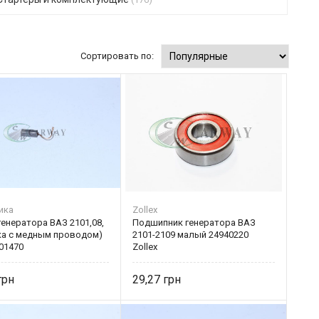
Сортировать по:
ика
Zollex
енератора ВАЗ 2101,08,
Подшипник генератора ВАЗ
ка с медным проводом)
2101-2109 малый 24940220
01470
Zollex
29,27