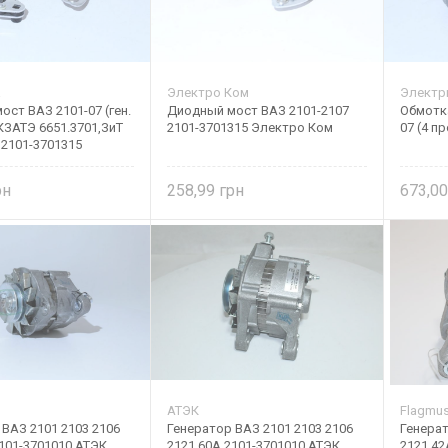
а
Электро Ком
Электр
ст ВАЗ 2101-07 (ген.
Диодный мост ВАЗ 2101-2107
Обмотка
КЗАТЭ 6651.3701,ЗиТ
2101-3701315 Электро Ком
07 (4 п
 2101-3701315
258,99
673,0
АТЭК
Flagmu
ВАЗ 2101 2103 2106
Генератор ВАЗ 2101 2103 2106
Генерат
2101-3701010 АТЭК
2121 60А 2101-3701010 АТЭК
2121 42