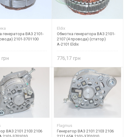
ика
Eldix
 генератора ВАЗ 2101-
Обмотка генератора ВАЗ 2101-
ровода) 2101-3701100
2107 (4 провода) (статор)
А-2101 Eldix
0
776,17
s
Flagmus
ор ВАЗ 2101 2103 2106
Генератор ВАЗ 2101 2103 2106
А 2101-3701010
2121 65А 2101-3701010