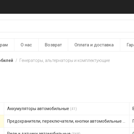
ерам
О нас
Возврат
Оплата и доставка
Гар
обилей
Генераторы, альтернаторы и комплектующие
Аккумуляторы автомобильные
(41)
Предохранители, переключатели, кнопки автомобильные
(306)
Реле и датчики автомобильные
(568)