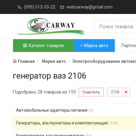
(095) 513-33-22
webcarway@gmail.com
Каталог товаров
Марка авто
Партн
Главная
Марки авто
Электрооборудование автом
генератор ваз 2106
Подобрано
28
товаров
из
159
2106
Очистить
Автомобильные адаптеры питания
(4)
Генераторы, альтернаторы и комплектующие
(159)
Разветвители для прикуривателя
(39)