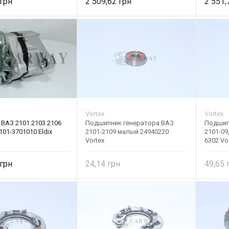
2 509,62
2 551
Vortex
Vortex
ВАЗ 2101 2103 2106
Подшипник генератора ВАЗ
Подшип
101-3701010 Eldix
2101-2109 малый 24940220
2101-09
Vortex
6302 Vo
24,14
49,65