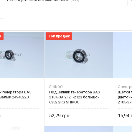
ж
Топ продаж
SHIKOO
Электр
 генератора ВАЗ
Подшипник генератора ВАЗ
Щетки г
 малый 24940220
2101-09, 2121-2123 большой
(щеточ
6302 2RS SHIKOO
2105-37
52,79
15,94