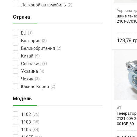
Легковой автомобиль
(2)
Украина-д
Шкив гене
Страна
2101-3701
EU
(1)
128,78
Болгария
(2)
Великобритания
(2)
Китай
(9)
Словакия
(3)
Украина
(4)
Чехия
(3)
Южная Корея
(2)
Модель
AT
Генератор 
1102
(35)
2121 60А 2
1103
(35)
001GE-60
1105
(34)