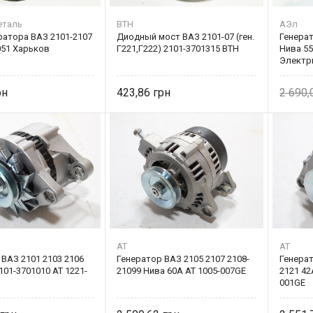
еталь
ВТН
АЭл
ратора ВАЗ 2101-2107
Диодный мост ВАЗ 2101-07 (ген.
Генерат
051 Харьков
Г221,Г222) 2101-3701315 ВТН
Нива 55
Электр
423,86
2 690
AT
AT
ВАЗ 2101 2103 2106
Генератор ВАЗ 2105 2107 2108-
Генерат
101-3701010 AT 1221-
21099 Нива 60А AT 1005-007GE
2121 42
001GE