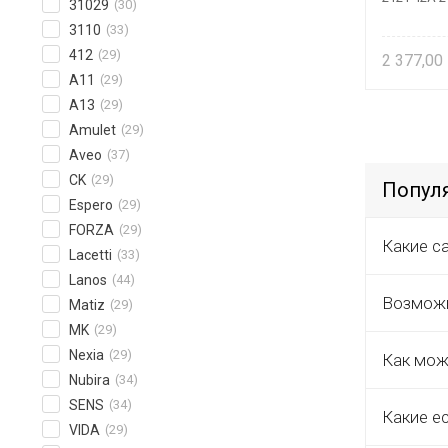
31029
(30)
3110
(33)
412
(29)
2 377,00
A11
(29)
A13
(29)
Amulet
(29)
Aveo
(37)
CK
(29)
Популя
Espero
(29)
FORZA
(29)
Какие с
Lacetti
(33)
Lanos
(44)
Возможн
Matiz
(29)
MK
(29)
Nexia
(29)
Как мож
Nubira
(34)
SENS
(34)
Какие е
VIDA
(29)