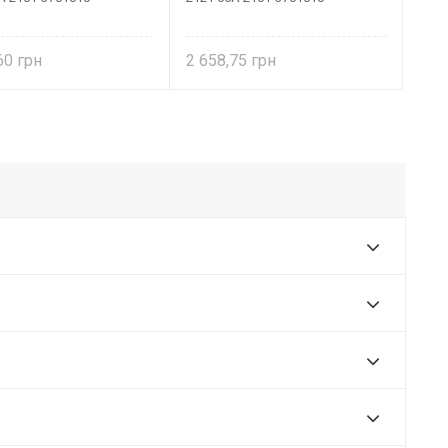
,60
2 658,75