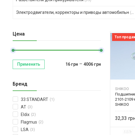
Электродвигатели, корректоры и приводы автомобильн
(123)
Цена
Топ прода
–
Применить
16
грн
4006
грн
Бренд
SHIKOO
Подшипник
2101-2109
33 STANDART
(1)
SHIKOO
AT
(3)
Eldix
(2)
32,33
Flagmus
(2)
LSA
(3)