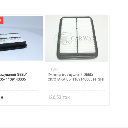
ж
FITSHI
здушный GEELY
Фильтр воздушный GEELY
05- 1109140005
CK/OTAKA 05- 1109140005 FITSHI
126,53