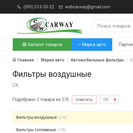
(095) 513-33-22
webcarway@gmail.com
Каталог товаров
Марка авто
Партн
Главная
Марки авто
Автомобильные фильтры
Ф
Фильтры воздушные
CK
Подобрано
2
товара
из
576
CK
Очистить
Фильтры воздушные
(576)
Фильтры топливные
(178)