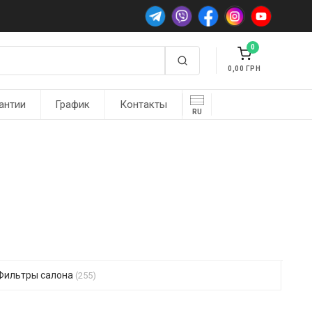
0
0,00
антии
График
Контакты
RU
Фильтры салона
(255)