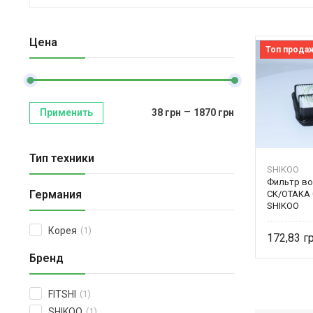
Цена
Топ прода
–
Применить
38
грн
1870
грн
Тип техники
SHIKOO
Фильтр во
Германия
CK/OTAKA 
SHIKOO
Корея
(1)
172,83
Бренд
FITSHI
(1)
SHIKOO
(1)