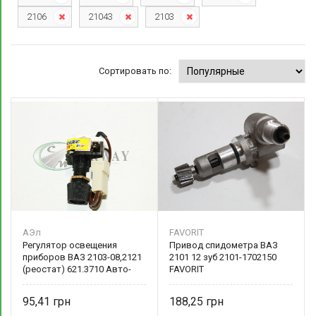
2106
21043
2103
Сортировать по:
АЭл
FAVORIT
Регулятор освещения
Привод спидометра ВАЗ
приборов ВАЗ 2103-08,2121
2101 12 зуб 2101-1702150
(реостат) 621.3710 Авто-
FAVORIT
Электрика
95,41
188,25