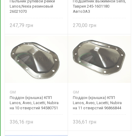
Пыльник рулевой рейки
Подшипник выжимной Sens,
Lanos,Nexia резиновый
Таврия 245-1601180
26021070
АвтоЗАЗ
247,79
270,00
GM
GM
Поддон (крышка) КПП
Поддон (крышка) КПП
Lanos, Aveo, Lacetti, Nubira
Lanos, Aveo, Lacetti, Nubira
на 10 отверстий 94580751
на 11 отверстий 96866844
GM
GM
336,16
336,61