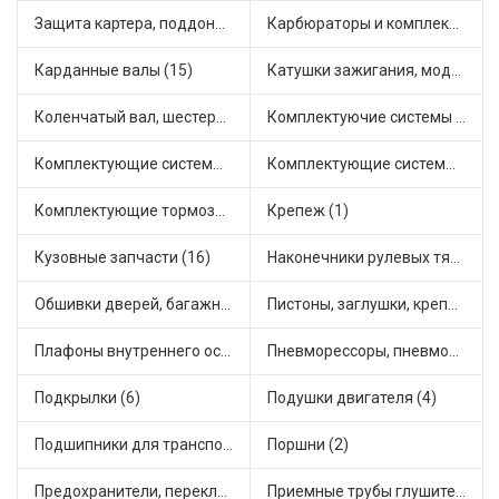
Защита картера, поддона, КПП (1)
Карбюраторы и комплектующие (7)
Карданные валы (15)
Катушки зажигания, модули зажигания (1)
Коленчатый вал, шестерни коленчатого вала (1)
Комплектуючие системы стеклоочистителя (2)
Комплектующие системы отопления (13)
Комплектующие системы питания (1)
Комплектующие тормозной системы (6)
Крепеж (1)
Кузовные запчасти (16)
Наконечники рулевых тяг (5)
Обшивки дверей, багажника, потолков, накладки салона (2)
Пистоны, заглушки, крепежные элементы (2)
Плафоны внутреннего освещения (1)
Пневморессоры, пневмоподушки (1)
Подкрылки (6)
Подушки двигателя (4)
Подшипники для транспорта (11)
Поршни (2)
Предохранители, переключатели, кнопки автомобильные (6)
Приемные трубы глушителя (3)