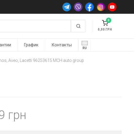
0
0,00
антии
График
Контакты
RU
os, Aveo, Lacetti 96253615 MCH auto group
99