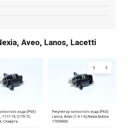
xia, Aveo, Lanos, Lacetti
олостого хода (РХХ)
Регулятор холостого хода (РХХ)
Р
 1117-19, 2170-72,
Lanos, Aveo (1.4-1.6),Nexia,Nubira
1
я, Славута
17059602
N
неч.) 2112-1148300
4