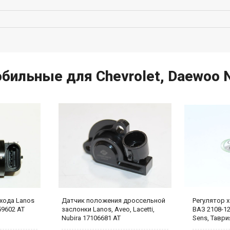
бильные для Chevrolet, Daewoo Ne
хода Lanos
Датчик положения дроссельной
Регулятор х
59602 АТ
заслонки Lanos, Aveo, Lacetti,
ВАЗ 2108-12,
Nubira 17106681 AT
Sens, Таври
(метал.нако