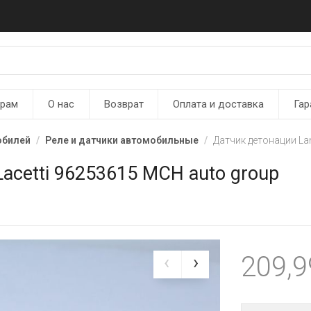
ерам
О нас
Возврат
Оплата и доставка
Гар
обилей
Реле и датчики автомобильные
Датчик детонации Lan
Lacetti 96253615 MCH auto group
209,