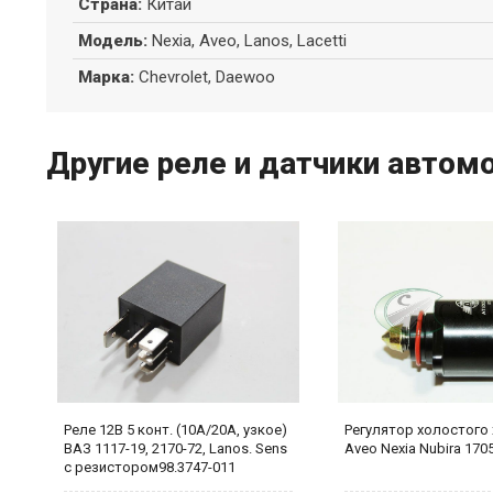
Страна
:
Китай
Модель
:
Nexia, Aveo, Lanos, Lacetti
Марка
:
Chevrolet, Daewoo
Другие реле и датчики автомо
Реле 12В 5 конт. (10А/20А, узкое)
Регулятор холостого 
ВАЗ 1117-19, 2170-72, Lanos. Sens
Aveo Nexia Nubira 170
с резистором98.3747-011