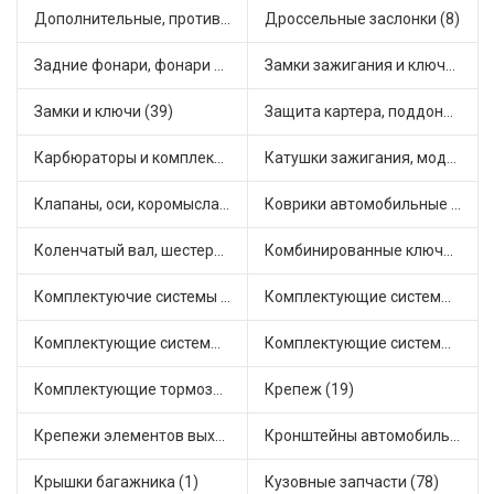
Дополнительные, противотуманные фары (7)
Дроссельные заслонки (8)
Задние фонари, фонари видимости (9)
Замки зажигания и ключи (19)
Замки и ключи (39)
Защита картера, поддона, КПП (4)
Карбюраторы и комплектующие (34)
Катушки зажигания, модули зажигания (21)
Клапаны, оси, коромысла (18)
Коврики автомобильные (19)
Коленчатый вал, шестерни коленчатого вала (3)
Комбинированные ключи (1)
Комплектуючие системы стеклоочистителя (13)
Комплектующие системы выпуска отработавших газов (25)
Комплектующие системы отопления (49)
Комплектующие системы питания (30)
Комплектующие тормозной системы (16)
Крепеж (19)
Крепежи элементов выхлопной системы (12)
Кронштейны автомобильные (14)
Крышки багажника (1)
Кузовные запчасти (78)