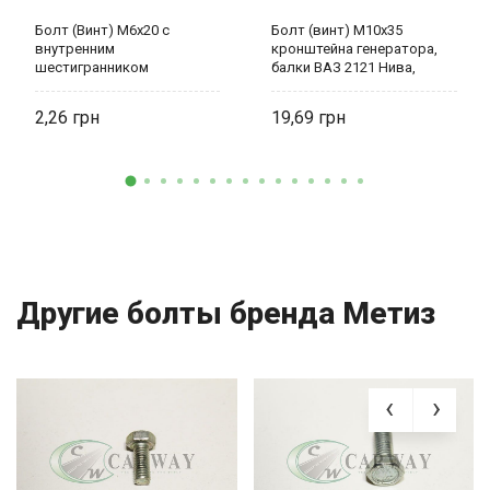
Болт (Винт) М6х20 с
Болт (винт) М10х35
внутренним
кронштейна генератора,
шестигранником
балки ВАЗ 2121 Нива,
крепления рампы
наконечника рулевого
форсунки 2108-12,Приора,
1117-19, 2170-72 0001-
2,26
19,69
Калина 21080-1011023-008
0059709-21 БелЗАН
Другие болты бренда Метиз