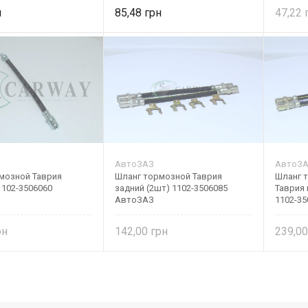
85,48
47,22
АвтоЗАЗ
АвтоЗ
мозной Таврия
Шланг тормозной Таврия
Шланг 
1102-3506060
задний (2шт) 1102-3506085
Таврия 
АвтоЗАЗ
1102-3
142,00
239,0