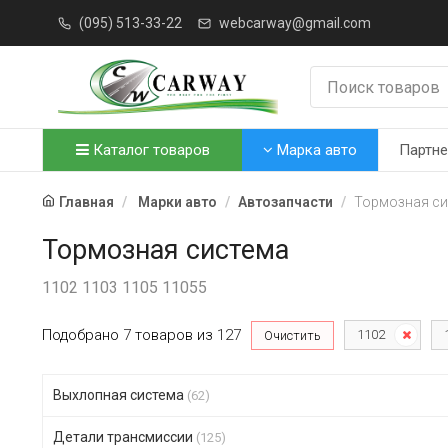
(095) 513-33-22
webcarway@gmail.com
Каталог товаров
Марка авто
Партн
Главная
Марки авто
Автозапчасти
Тормозная с
Тормозная система
1102 1103 1105 11055
Подобрано
7
товаров
из
127
1102
Очистить
Выхлопная система
(62)
Детали трансмиссии
(125)