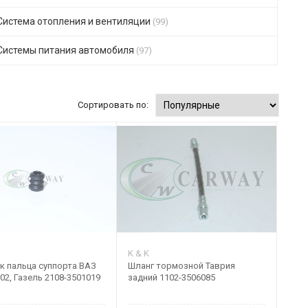
Система отопления и вентиляции
(99)
Системы питания автомобиля
(97)
Сортировать по:
K & K
к пальца суппорта ВАЗ
Шланг тормозной Таврия
102, Газель 2108-3501019
задний 1102-3506085