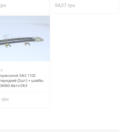
94,07
АЗ
тормозной ЗАЗ 1102
передний (2шт) + шайбы
506060 АвтоЗАЗ
0