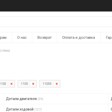
ерам
О нас
Возврат
Оплата и доставка
Гар
истема
1103
1105
11055
Детали двигателя
(39)
Детали ходовой
(127)