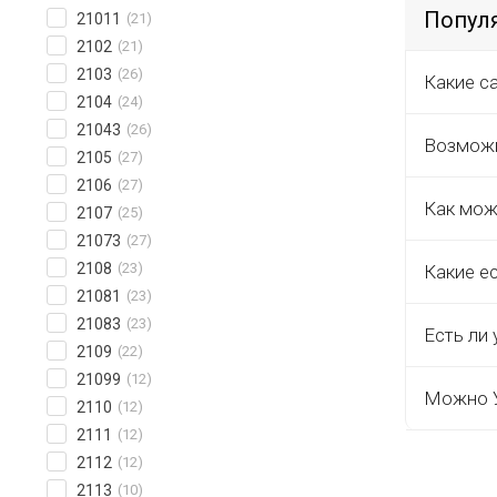
Попул
21011
(21)
2102
(21)
2103
(26)
Какие с
2104
(24)
21043
(26)
Возможн
2105
(27)
2106
(27)
Как мож
2107
(25)
21073
(27)
2108
(23)
Какие е
21081
(23)
21083
(23)
Есть ли 
2109
(22)
21099
(12)
Можно У
2110
(12)
2111
(12)
2112
(12)
2113
(10)