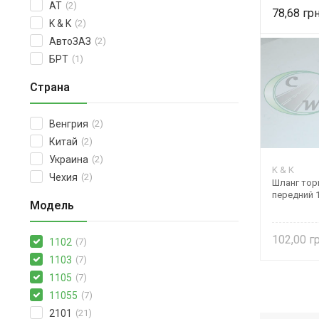
AT
(2)
78,68
K & K
(2)
АвтоЗАЗ
(2)
БРТ
(1)
Страна
Венгрия
(2)
Китай
(2)
Украина
(2)
K & K
Чехия
(2)
Шланг тор
передний 
Модель
102,00
1102
(7)
1103
(7)
1105
(7)
11055
(7)
2101
(21)