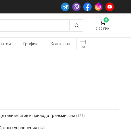
0
0,00
антии
График
Контакты
RU
Детали мостов и привода трансмиссии
(151)
Органы управления
(74)