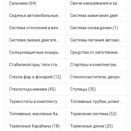
Сальники (64)
Свечи накаливания и зажигания (47)
Сиденья автомобильные (1)
Система зажигания двигателя (9)
Система отопления и вентиляции (47)
Система охлаждения (1)
Система смазки двигателя (30)
Системы питания автомобиля (42)
Солнцезащитные козырьки для салона автомобиля (4)
Средства от запотевания и размораживатели стекла (3)
Стабилизаторы, тяги стабилизатора, стойки стабилиз (15)
Стартеры и комплектующие (103)
Стекла фар и фонарей (12)
Стеклоочистители, дворники (3)
Стеклоподъемники (45)
Ступицы (35)
Термостаты и комплектующие системы охлаждения (158)
Топливные трубки, шланги, магистрали и рампы (8)
Топливные, масляные баки (2)
Тормозная система (52)
Тормозные барабаны (18)
Тормозные диски (25)