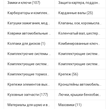
Замки и ключи (107)
Защита картера, поддона, КПП (8)
Карбюраторы и комплектующие (52)
Карданные валы (25)
Катушки зажигания, модули зажигания (27)
Клапаны, оси, коромысла (45)
Коврики автомобильные (26)
Коленчатый вал, шестерни коленчатого вала (13)
Колпаки для дисков (1)
Комбинированные ключи (3)
Комплектуючие системы стеклоочистителя (21)
Комплектующие системы выпуска отработавших газов (65)
Комплектующие системы отопления (63)
Комплектующие системы питания (46)
Комплектующие тормозной системы (55)
Крепеж (56)
Крепежи элементов выхлопной системы (20)
Кронштейны автомобильные (18)
Кузовные запчасти (177)
Лючки, крышки бензобака (13)
Материалы для шумо и виброизоляции (2)
Маховики (11)