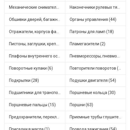
Механические сниматели (1)
Наконечники рулевых тяг (68)
Обшивки дверей, багажника, потолков, накладки салона (42)
Органы управления (44)
Отражатели, корпуса фар и фонарей (2)
Патроны для ламп (18)
Пистоны, заглушки, крепежные элементы (26)
Пламегасители (2)
Плафоны внутреннего освещения (4)
Пневморессоры, пневмоподушки (2)
Поворотные кулаки (6)
Повторители поворотов (26)
Подкрылки (28)
Подушки двигателя (54)
Подшипники для транспорта (93)
Поршневые кольца (30)
Поршневые пальцы (15)
Поршни (63)
Предохранители, переключатели, кнопки автомобильные (114)
Приемные трубы глушителя (32)
Присадки в масла (1)
Провода зажигания (54)