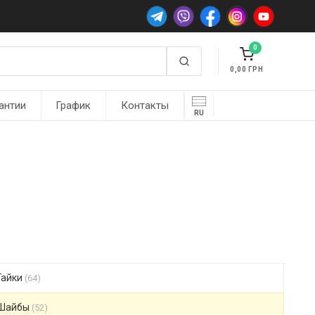
0
0,00
антии
График
Контакты
RU
Гайки
(64)
Шайбы
(52)