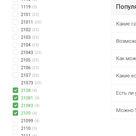
Попул
1119
(5)
2101
(23)
21011
(23)
Какие с
2102
(23)
2103
(23)
Возможн
2104
(23)
21043
(23)
Как мож
2105
(23)
2106
(23)
Какие е
2107
(23)
21073
(23)
2108
(4)
Есть ли 
21081
(4)
21083
(4)
Можно У
2109
(4)
21099
(4)
2110
(5)
(4)