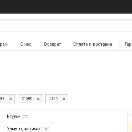
ерам
О нас
Возврат
Оплата и доставка
Гар
81
21083
2109
Втулки
(77)
Хомуты, зажимы
(196)