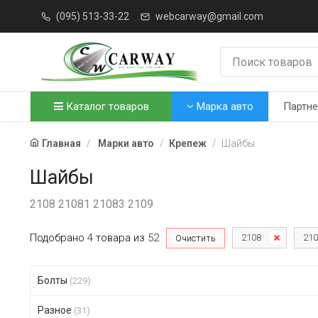
(095) 513-33-22
webcarway@gmail.com
Каталог товаров
Марка авто
Партн
Главная
Марки авто
Крепеж
Шайбы
Шайбы
2108 21081 21083 2109
Подобрано
4
товара
из
52
2108
210
Очистить
Болты
(229)
Разное
(31)