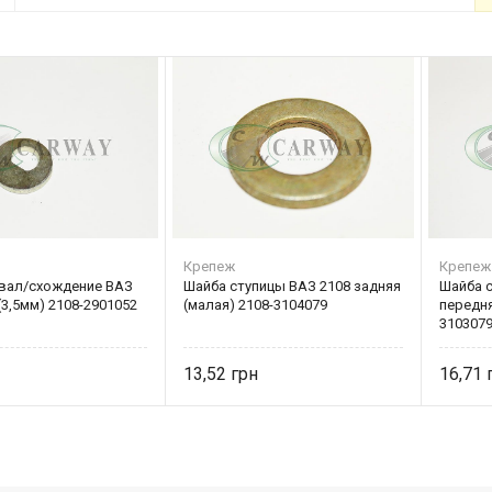
Крепеж
Крепеж
вал/схождение ВАЗ
Шайба ступицы ВАЗ 2108 задняя
Шайба 
(3,5мм) 2108-2901052
(малая) 2108-3104079
передня
310307
13,52
16,71