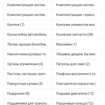
Комплектующие системы выпуска отработавших газов (21)
Комплектующие системы отопления (8)
Комплектующие системы питания (7)
Комплектующие тормозной системы (8)
Крепеж (7)
Крепежи элементов выхлопной системы (6)
Кронштейны автомобильные (2)
Кузовные запчасти (28)
Лючки, крышки бензобака (6)
Маховики (1)
Наконечники рулевых тяг (7)
Обшивки дверей, багажника, потолков, накладки салона (1)
Органы управления (4)
Патроны для ламп (2)
Пистоны, заглушки, крепежные элементы (4)
Плафоны внутреннего освещения (2)
Поворотные кулаки (4)
Повторители поворотов (2)
Подкрылки (8)
Подушки двигателя (12)
Подшипники для транспорта (7)
Поршневые кольца (12)