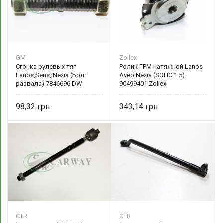
GM
Zollex
Сгонка рулевых тяг
Ролик ГРМ натяжной Lanos
Lanos,Sens, Nexia (Болт
Aveo Nexia (SOHC 1.5)
развала) 7846696 DW
90499401 Zollex
motors
98,32
343,14
CTR
CTR