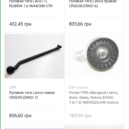
Рулевая тяга LACETTI,
Рулевая тяга Lanos правая
NUBIRA 1.6 96442383 CTR
CR0238 (CRKD-6)
432,45
835,66
CTR
DW motors
Рулевая тяга Lanos левая
Ролик ГРМ обводной Lanos,
CR0239 (CRKD-7)
Aveo, Nexia, Nubira (DOHC
1.6/1.5) 96350526 DW motors
836,60
189,94