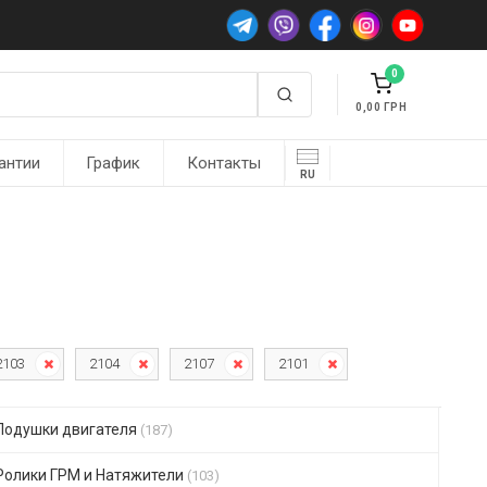
0
0,00
антии
График
Контакты
RU
2103
2104
2107
2101
Подушки двигателя
(187)
Ролики ГРМ и Натяжители
(103)