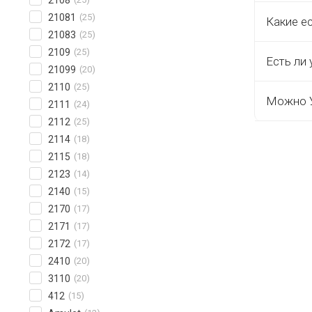
21081
(25)
Какие е
21083
(25)
2109
(25)
Есть ли 
21099
(20)
2110
(25)
Можно У
2111
(24)
2112
(25)
2114
(18)
2115
(18)
2123
(14)
2140
(15)
2170
(17)
2171
(17)
2172
(17)
2410
(20)
3110
(20)
412
(15)