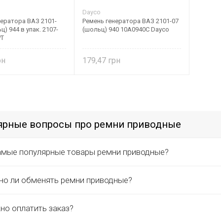
Dayco
нератора ВАЗ 2101-
Ремень генератора ВАЗ 2101-07
ц) 944 в упак. 2107-
(шольц) 940 10A0940C Dayco
РТ
179,47
ярные вопросы про ремни приводные
амые популярные товары ремни приводные?
о ли обменять ремни приводные?
но оплатить заказ?