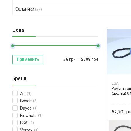
Сальники
(97)
Цена
–
Применить
39
грн
5799
грн
Бренд
LSA
Ремень ге
(шольц) 94
AT
(1)
Bosch
(2)
Dayco
(1)
52,70
Finwhale
(1)
LSA
(1)
Vortex
(1)