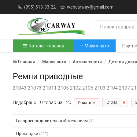
(095) 513-33-22
webcarway@gmail.com
Каталог товаров
Марка авто
Партн
Главная
Марки авто
Автозапчасти
Детали двиг
Ремни приводные
21043 21073 21011 2105 2102 2106 2103 2104 2107 2
Подобрано
10
товар
из
120
21043
Очистить
Газораспределительный механизм
(3)
Прокладки
(237)