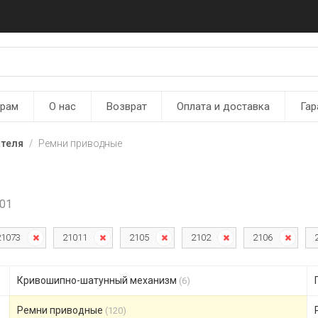
ерам
О нас
Возврат
Оплата и доставка
Гар
ателя
Ремни приводные
101
21073
21011
2105
2102
2106
Кривошипно-шатунный механизм
(6)
Ремни приводные
(120)