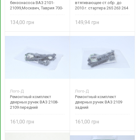
бензонасоса ВАЗ 2101-
втягивающее ст.обр. до
21099,Москвич, Таврия 700-
2010 г. стартера 265 263 264
1106980 Пекар
ВАЗ 2101-08,Таврия 10659-
АЭ Авто-Электрика
134,00
149,94
Лого-Д
Лого-Д
Ремонтный комплект
Ремонтный комплект
дверных ручек ВАЗ 2108-
дверных ручек ВАЗ 2109
2109 передний
задний
(курок+пружина+поводок+наконечн.)
(курок+пружина+поводок+наконе
2108-6150000
2108-6250000
161,00
161,00