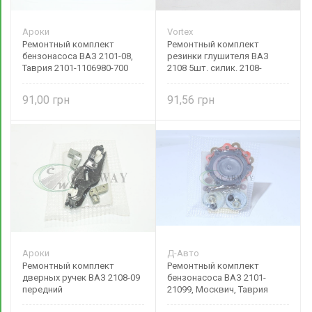
Ароки
Vortex
Ремонтный комплект
Ремонтный комплект
бензонасоса ВАЗ 2101-08,
резинки глушителя ВАЗ
Таврия 2101-1106980-700
2108 5шт. силик. 2108-
Ароки
1203073-20 Vortex
91,00
91,56
Ароки
Д-Авто
Ремонтный комплект
Ремонтный комплект
дверных ручек ВАЗ 2108-09
бензонасоса ВАЗ 2101-
передний
21099, Москвич, Таврия
(курок+пружина+поводок+наконечн.)
2101-1106980-700