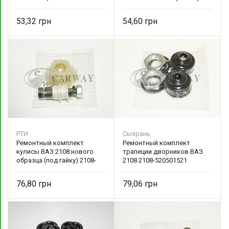
полный (на 4 форс.) 2111-
21083-5303056 Сызрань
1132188
53,32
54,60
РТИ
Сызрань
Ремонтный комплект
Ремонтный комплект
кулисы ВАЗ 2108 нового
трапеции дворников ВАЗ
образца (под гайку) 2108-
2108 2108-520501521
1703091
Сызрань
76,80
79,06