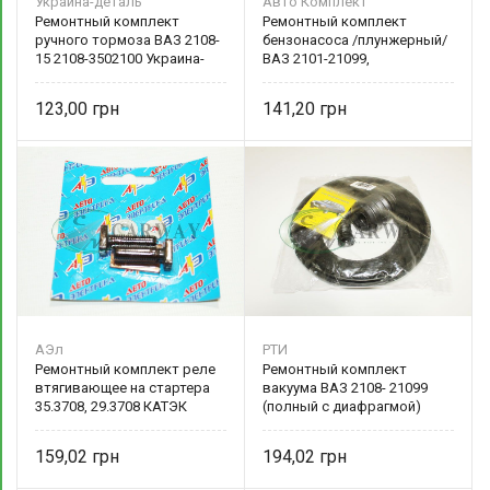
Украина-деталь
Авто Комплект
Ремонтный комплект
Ремонтный комплект
ручного тормоза ВАЗ 2108-
бензонасоса /плунжерный/
15 2108-3502100 Украина-
ВАЗ 2101-21099,
деталь
Москвич,Таврия 2101-
1106980
123,00
141,20
АЭл
РТИ
Ремонтный комплект реле
Ремонтный комплект
втягивающее на стартера
вакуума ВАЗ 2108- 21099
35.3708, 29.3708 КАТЭК
(полный с диафрагмой)
чистая медь/ ВАЗ 2101-08
2108-3510019
35.3708 Авто-Электрика
159,02
194,02