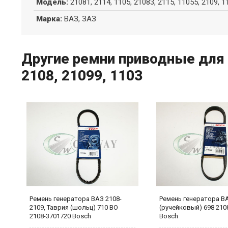
Модель
:
21081, 2114, 1105, 21083, 2115, 11055, 2109, 1
Марка
:
ВАЗ, ЗАЗ
Другие ремни приводные для В
2108, 21099, 1103
Ремень генератора ВАЗ 2108-
Ремень генератора ВА
2109, Таврия (шольц) 710 BO
(ручейковый) 698 210
2108-3701720 Bosch
Bosch