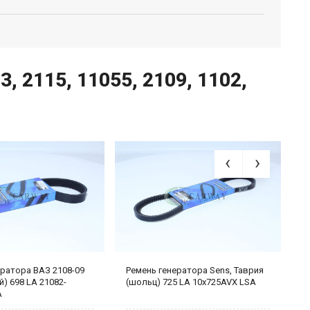
, 2115, 11055, 2109, 1102,
ератора ВАЗ 2108-09
Ремень генератора Sens, Таврия
Р
) 698 LA 21082-
(шольц) 725 LA 10x725AVX LSA
(
A