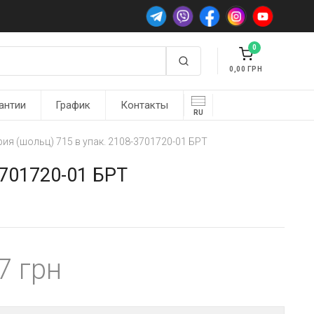
0
0,00
антии
График
Контакты
RU
рия (шольц) 715 в упак. 2108-3701720-01 БРТ
3701720-01 БРТ
47