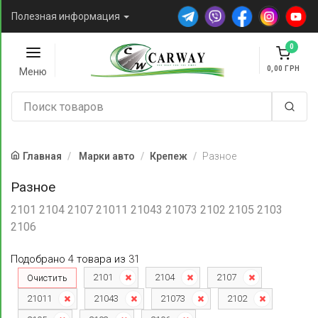
Полезная информация
0
0,00
Меню
Главная
Марки авто
Крепеж
Разное
Разное
2101 2104 2107 21011 21043 21073 2102 2105 2103
2106
Подобрано
4
товара
из
31
2101
2104
2107
Очистить
21011
21043
21073
2102