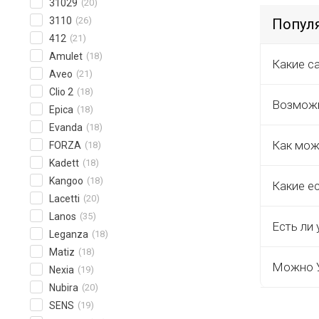
31029
(20)
3110
(26)
Популя
412
(21)
Amulet
(18)
Какие с
Aveo
(21)
Clio 2
(18)
Возможн
Epica
(18)
Evanda
(18)
Как мож
FORZA
(18)
Kadett
(18)
Kangoo
(18)
Какие е
Lacetti
(20)
Lanos
(35)
Есть ли 
Leganza
(18)
Matiz
(18)
Можно У
Nexia
(19)
Nubira
(20)
SENS
(19)