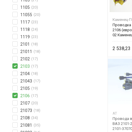
1103
1105
(20)
11055
(20)
Каменец-П
1117
(23)
Проводка 
1118
(24)
2106 (евро
02 Камене
1119
(23)
2101
(18)
2 538,23
21011
(18)
2102
(17)
2103
(17)
2104
(18)
21043
(17)
2105
(19)
2106
(17)
2107
(20)
21073
(18)
AT
2108
(34)
Провода в
ВАЗ 2101-
21081
(35)
2101-37070