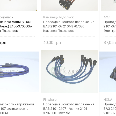
одольск
Каменец-Подольск
АЭл
на всю машину ВАЗ
Провода высокого напряжения
Провод
блок) 2106-3700006-
ВАЗ 2101-07 2101-3707080
2101-07
ц-Подольск
Каменец-Подольск
Электр
40,00
87,05
Finwhale
HOLA
ысокого напряжения
Провода высокого напряжения
Провод
2107 силиконовые
ВАЗ 2101-2107 п/силик 2101-
ВАЗ 21
80 AT
3707080 Finwhale
2101-3