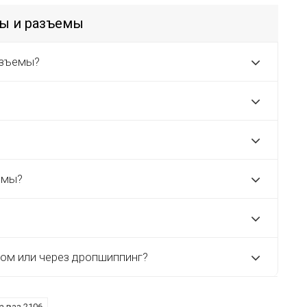
мы и разъемы
азъемы?
емы?
том или через дропшиппинг?
а ваз 2106