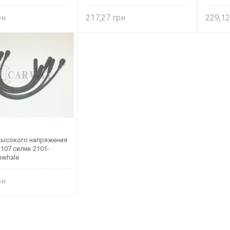
217,27
229,1
ысокого напряжения
107 силик 2101-
nwhale