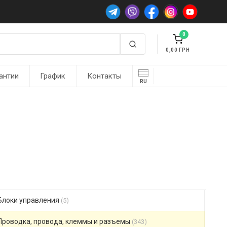
0
0,00
антии
График
Контакты
RU
Блоки управления
(5)
Проводка, провода, клеммы и разъемы
(343)