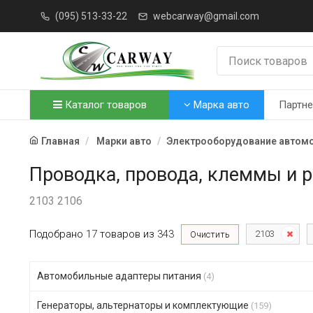
(095) 513-33-22
webcarway@gmail.com
Каталог товаров
Марка авто
Партн
Главная
Марки авто
Электрооборудование автом
Проводка, провода, клеммы и 
2103 2106
Подобрано
17
товаров
из
343
2103
Очистить
Автомобильные адаптеры питания
(4)
Генераторы, альтернаторы и комплектующие
(159)