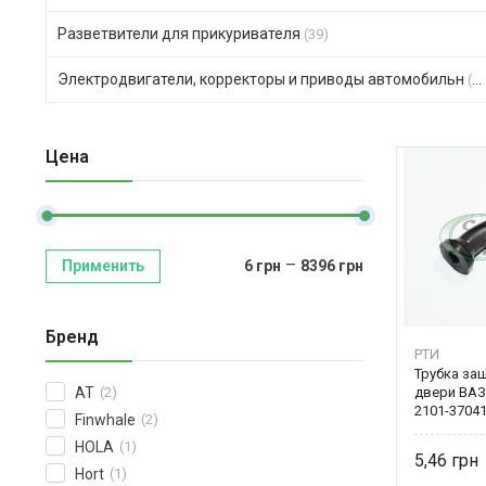
Разветвители для прикуривателя
(39)
Электродвигатели, корректоры и приводы автомобильн
(123)
Цена
–
Применить
6
грн
8396
грн
Бренд
РТИ
Трубка за
двери ВАЗ 
AT
(2)
2101-3704
Finwhale
(2)
HOLA
(1)
5,46
Hort
(1)