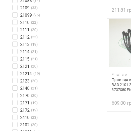
21083
(34)
2109
(33)
211,81
21099
(25)
2110
(22)
2111
(20)
2112
(22)
2113
(19)
2114
(21)
2115
(21)
2121
(20)
21214
(19)
Finwhale
Провода в
2123
(20)
ВАЗ 2101-2
2140
(21)
3707080 Fi
2170
(20)
609,00
2171
(19)
2172
(19)
2410
(23)
3102
(20)