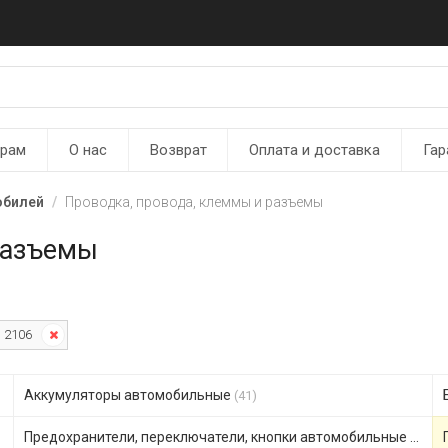
ерам
О нас
Возврат
Оплата и доставка
Гар
обилей
Проводка, провода, клеммы и разъемы
разъемы
2106
Аккумуляторы автомобильные
(41)
Предохранители, переключатели, кнопки автомобильные
(306)