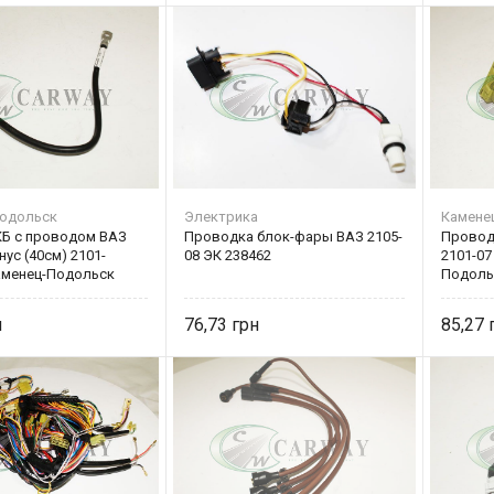
одольск
Электрика
Камене
Б с проводом ВАЗ
Проводка блок-фары ВАЗ 2105-
Провод
нус (40см) 2101-
08 ЭК 238462
2101-07
аменец-Подольск
Подоль
76,73
85,27