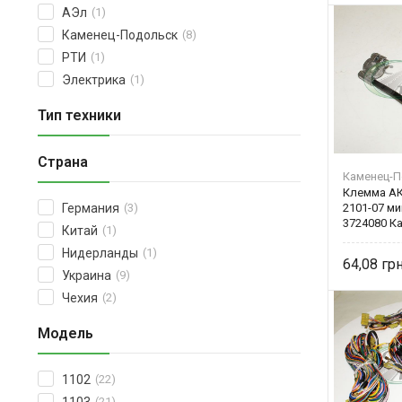
АЭл
(1)
Каменец-Подольск
(8)
РТИ
(1)
Электрика
(1)
Тип техники
Страна
Каменец-П
Клемма АК
2101-07 ми
Германия
(3)
3724080 К
Китай
(1)
Нидерланды
(1)
64,08
Украина
(9)
Чехия
(2)
Модель
1102
(22)
(21)