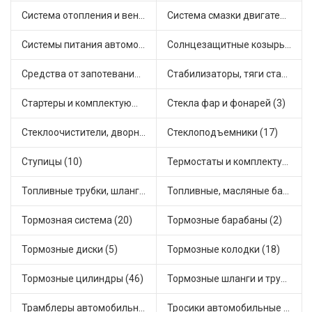
Система отопления и вентиляции (11)
Система смазки двигателя (17)
Системы питания автомобиля (18)
Солнцезащитные козырьки для салона автомобиля (3)
Средства от запотевания и размораживатели стекла (1)
Стабилизаторы, тяги стабилизатора, стойки стабилиз (3)
Стартеры и комплектующие (38)
Стекла фар и фонарей (3)
Стеклоочистители, дворники (1)
Стеклоподъемники (17)
Ступицы (10)
Термостаты и комплектующие системы охлаждения (46)
Топливные трубки, шланги, магистрали и рампы (3)
Топливные, масляные баки (1)
Тормозная система (20)
Тормозные барабаны (2)
Тормозные диски (5)
Тормозные колодки (18)
Тормозные цилиндры (46)
Тормозные шланги и трубки (5)
Трамблеры автомобильные (40)
Тросики автомобильные (18)