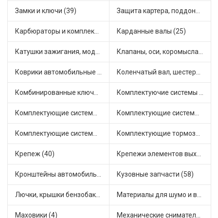
Замки и ключи (39)
Защита картера, поддона, КПП (2)
Карбюраторы и комплектующие (21)
Карданные валы (25)
Катушки зажигания, модули зажигания (3)
Клапаны, оси, коромысла (14)
Коврики автомобильные (5)
Коленчатый вал, шестерни коленчатого вала (9)
Комбинированные ключи (3)
Комплектуючие системы стеклоочистителя (9)
Комплектующие системы выпуска отработавших газов (9)
Комплектующие системы отопления (22)
Комплектующие системы питания (10)
Комплектующие тормозной системы (22)
Крепеж (40)
Крепежи элементов выхлопной системы (5)
Кронштейны автомобильные (4)
Кузовные запчасти (58)
Лючки, крышки бензобака (6)
Материалы для шумо и виброизоляции (1)
Маховики (4)
Механические сниматели (1)