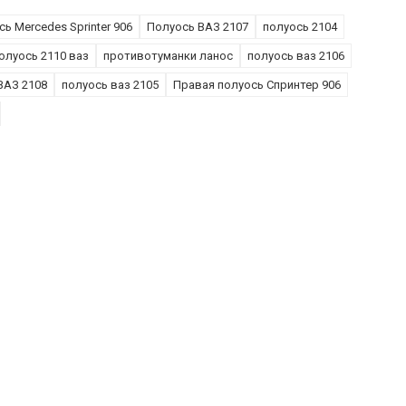
ь Mercedes Sprinter 906
Полуось ВАЗ 2107
полуось 2104
олуось 2110 ваз
противотуманки ланос
полуось ваз 2106
ВАЗ 2108
полуось ваз 2105
Правая полуось Спринтер 906