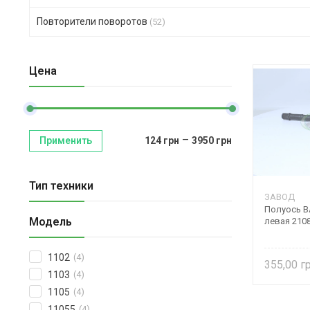
Повторители поворотов
(52)
Цена
–
Применить
124
грн
3950
грн
Тип техники
ЗАВОД
Полуось В
Модель
левая 210
1102
(4)
355,00
1103
(4)
1105
(4)
11055
(4)