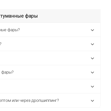
отуманные фары
ные фары?
?
е фары?
оптом или через дропшиппинг?