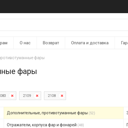
ерам
О нас
Возврат
Оплата и доставка
Гар
 противотуманные фары
нные фары
083
2109
2108
Дополнительные, противотуманные фары
(52)
Отражатели, корпуса фар и фонарей
(48)