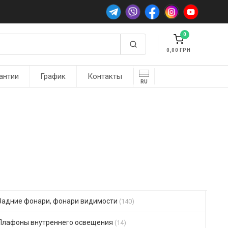
0
0,00
антии
График
Контакты
RU
Задние фонари, фонари видимости
(140)
Плафоны внутреннего освещения
(14)