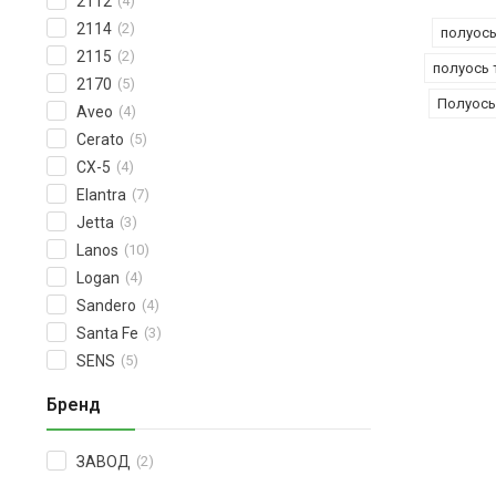
2112
(4)
2114
(2)
полуось
2115
(2)
полуось 
2170
(5)
Полуось
Aveo
(4)
Cerato
(5)
CX-5
(4)
Elantra
(7)
Jetta
(3)
Lanos
(10)
Logan
(4)
Sandero
(4)
Santa Fe
(3)
SENS
(5)
Бренд
ЗАВОД
(2)