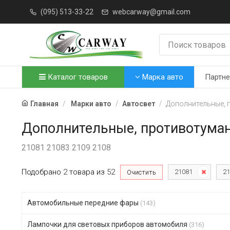
(095) 513-33-22
webcarway@gmail.com
Каталог товаров
Марка авто
Партн
Главная
Марки авто
Автосвет
Дополнительные,
Дополнительные, противотума
21081 21083 2109 2108
Подобрано
2
товара
из
52
21081
21
Очистить
Автомобильные передние фары
(143)
Лампочки для световых приборов автомобиля
(316)