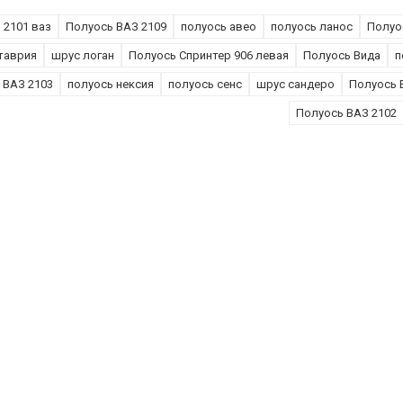
 2101 ваз
Полуось ВАЗ 2109
полуось авео
полуось ланос
Полуос
таврия
шрус логан
Полуось Спринтер 906 левая
Полуось Вида
п
 ВАЗ 2103
полуось нексия
полуось сенс
шрус сандеро
Полуось 
Полуось ВАЗ 2102