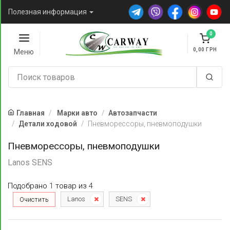
Полезная информация
0
0,00
Меню
Главная
Марки авто
Автозапчасти
Детали ходовой
Пневморессоры, пневмоподушки
Пневморессоры, пневмоподушки
Lanos SENS
Подобрано
1
товар
из
4
Lanos
SENS
Очистить