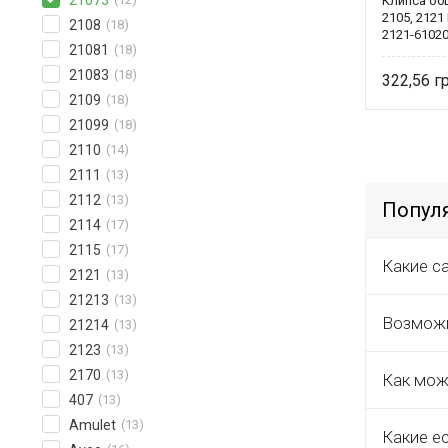
21073
Клипса об
2105, 2121
2108
(18)
2121-6102
21081
(18)
21083
(18)
322,56
2109
(18)
21099
(18)
2110
(14)
2111
(13)
2112
(13)
Популя
2114
(17)
2115
(17)
Какие с
2121
(13)
21213
(13)
Возможн
21214
(13)
2123
(13)
2170
(13)
Как мож
407
(13)
Amulet
(13)
Какие е