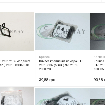
Крепеж
Крепеж
З 2101 2106 молдинга
Клипса крепления номера ВАЗ
Клипса
лл.) 2101-5003076-01
2101-2107 (50шт.) №3 2101-
ВАЗ 210
2808020
500306
39,88
90,38