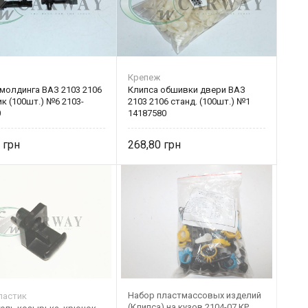
Крепеж
молдинга ВАЗ 2103 2106
Клипса обшивки двери ВАЗ
к (100шт.) №6 2103-
2103 2106 станд. (100шт.) №1
0
14187580
2
268,80
Набор пластмассовых изделий
ластик
(Клипса) на кузов 2104-07 КР