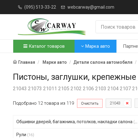
(095) 513-33-22
webcarway@gmail.com
Каталог товаров
Марка авто
Партн
Главная
Марки авто
Детали салона автомобиля
Пистоны, заглушки, крепежные
21043 21073 21011 2105 2102 2106 2103 2104 2107 2
Подобрано
12
товара
из
119
21043
Очистить
Обшивки дверей, багажника, потолков, накладки салона
(51)
Рули
(16)