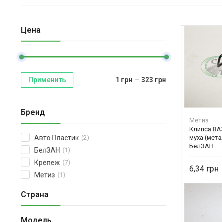
Цена
–
Применить
1
грн
323
грн
Бренд
Метиз
Клипса ВА
муха (мета
Авто Пластик
(2)
БелЗАН
БелЗАН
(1)
Крепеж
(7)
6,34
Метиз
(1)
Страна
Модель