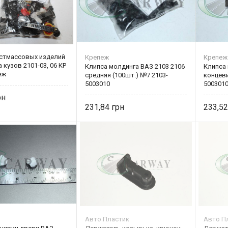
стмассовых изделий
Крепеж
Крепеж
а кузов 2101-03, 06 КР
Клипса молдинга ВАЗ 2103 2106
Клипса 
еж
средняя (100шт.) №7 2103-
концеви
5003010
500301
231,84
233,5
Авто Пластик
Авто П