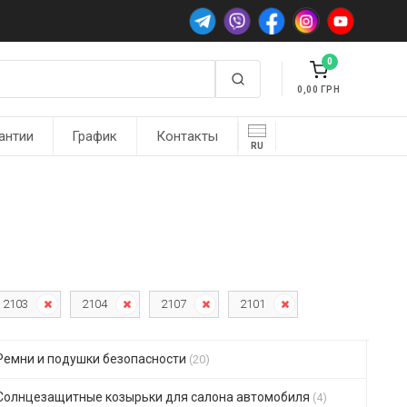
0
0,00
антии
График
Контакты
RU
2103
2104
2107
2101
Ремни и подушки безопасности
(20)
Солнцезащитные козырьки для салона автомобиля
(4)