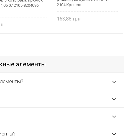
ель козырька, крючок
2104 Крепеж
4,05,07 2105-8204096
163,88
ежные элементы
элементы?
?
менты?