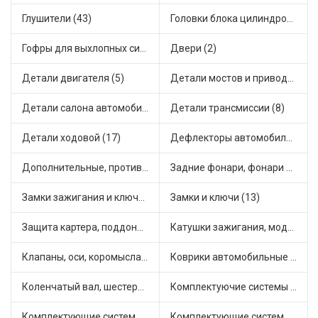
Глушители (43)
Головки блока цилиндров (2)
Гофры для выхлопных систем (17)
Двери (2)
Детали двигателя (5)
Детали мостов и привода трансмиссии (17)
Детали салона автомобиля (20)
Детали трансмиссии (8)
Детали ходовой (17)
Дефлекторы автомобильные (4)
Дополнительные, противотуманные фары (10)
Задние фонари, фонари видимости (6)
Замки зажигания и ключи (11)
Замки и ключи (13)
Защита картера, поддона, КПП (5)
Катушки зажигания, модули зажигания (21)
Клапаны, оси, коромысла (33)
Коврики автомобильные (12)
Коленчатый вал, шестерни коленчатого вала (5)
Комплектуючие системы стеклоочистителя (9)
Комплектующие системы выпуска отработавших газов (42)
Комплектующие системы отопления (13)