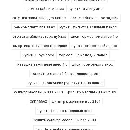
тормозной диск авео
купить ступицу авео
катушка зажигания део ланос
сайлентблок ланос задний
ремкомплект для авео
купить фильтр масляный ланос
стойка стабилизатора нубира
диск тормозной ланос 1.5
амортизаторы авео передние
кулак поворотный ланос
купить шрус авео
тормозные колодки ланос
катушка зажигания авео 1.5
диск тормозной ланос
радиатор ланос 1.5 с кондиционером
купить наконечники рулевых тяг на ланос
фильтр масляный ваз 2110
фильтр масляный ваз 2109
03l115562
фильтр масляный ваз 2101
купить фильтр масляный рено
купить фильтр масляный ваз 2108
hyundai sonata масляный фильтр