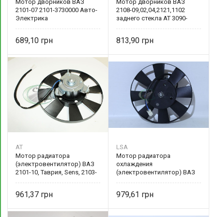
Мотор дворников ВАЗ
Мотор дворников ВАЗ
2101-07 2101-3730000 Авто-
2108-09,02,04,2121,1102
Электрика
заднего стекла AT 3090-
008WM
689,10
813,90
AT
LSA
Мотор радиатора
Мотор радиатора
(электровентилятор) ВАЗ
охлаждения
2101-10, Таврия, Sens, 2103-
(электровентилятор) ВАЗ
1308008-01
2101-10, ЗАЗ Таврия, Sens,
ГАЗ (8л) 2103-1308008-01
961,37
979,61
LSA