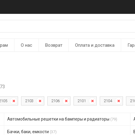
ерам
О нас
Возврат
Оплата и доставка
Гар
073
2105
2103
2106
2101
2104
21
Автомобильные решетки на бамперы и радиаторы
(79)
Бачки, баки, емкости
(37)