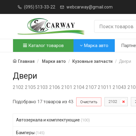
(095) 513-33-22
webcarway@gmail.com
Каталог товаров
Марка авто
Партн
Главная
Марки авто
Кузовные запчасти
Двери
Двери
2102 2105 2103 2106 2101 2104 2107 21011 21043 21
Подобрано
17
товаров
из
43
2102
Очистить
Автозеркала и комплектующие
(100)
Бамперы
(145)