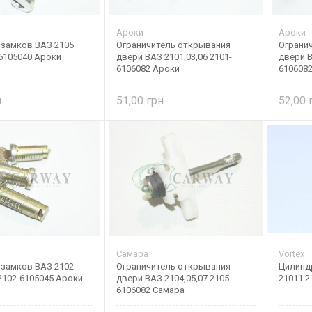
Ароки
Ароки
замков ВАЗ 2105
Ограничитель открывания
Ограни
-6105040 Ароки
двери ВАЗ 2101,03,06 2101-
двери В
6106082 Ароки
610608
51,00
52,00
Самара
Vortex
замков ВАЗ 2102
Ограничитель открывания
Цилинд
2102-6105045 Ароки
двери ВАЗ 2104,05,07 2105-
21011 2
6106082 Самара