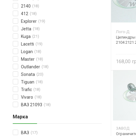
2140
(18)
412
(18)
Explorer
(19)
Jetta
(18)
Лого-Д
Kuga
(21)
Цилиндры 
2104 2121 
Lacetti
(19)
Logan
(18)
Master
(18)
168,00
Outlander
(18)
Sonata
(20)
Tiguan
(18)
Trafic
(18)
Vivaro
(18)
ВАЗ 21093
(18)
Марка
ЗАВОД
ВАЗ
(17)
Ограничит