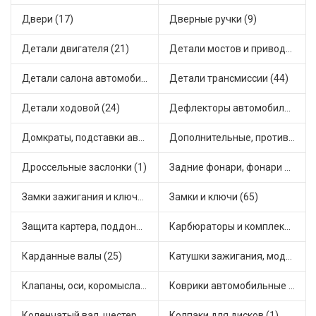
Двери (17)
Дверные ручки (9)
Детали двигателя (21)
Детали мостов и привода трансмиссии (71)
Детали салона автомобиля (63)
Детали трансмиссии (44)
Детали ходовой (24)
Дефлекторы автомобильные (6)
Домкраты, подставки автомобильные (1)
Дополнительные, противотуманные фары (4)
Дроссельные заслонки (1)
Задние фонари, фонари видимости (10)
Замки зажигания и ключи (14)
Замки и ключи (65)
Защита картера, поддона, КПП (4)
Карбюраторы и комплектующие (38)
Карданные валы (25)
Катушки зажигания, модули зажигания (10)
Клапаны, оси, коромысла (20)
Коврики автомобильные (10)
Коленчатый вал, шестерни коленчатого вала (9)
Колпаки для дисков (1)