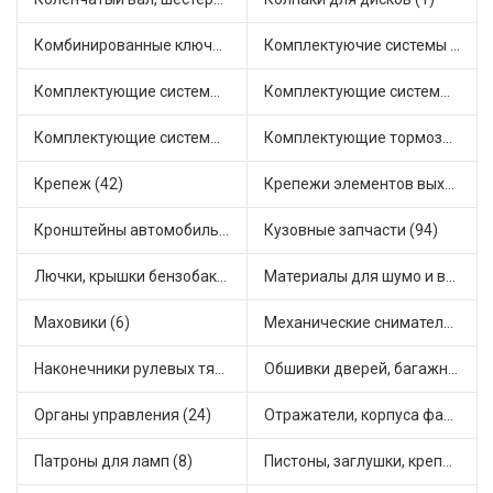
Комбинированные ключи (3)
Комплектуючие системы стеклоочистителя (10)
Комплектующие системы выпуска отработавших газов (30)
Комплектующие системы отопления (32)
Комплектующие системы питания (14)
Комплектующие тормозной системы (29)
Крепеж (42)
Крепежи элементов выхлопной системы (7)
Кронштейны автомобильные (6)
Кузовные запчасти (94)
Лючки, крышки бензобака (6)
Материалы для шумо и виброизоляции (1)
Маховики (6)
Механические сниматели (1)
Наконечники рулевых тяг (38)
Обшивки дверей, багажника, потолков, накладки салона (37)
Органы управления (24)
Отражатели, корпуса фар и фонарей (1)
Патроны для ламп (8)
Пистоны, заглушки, крепежные элементы (14)