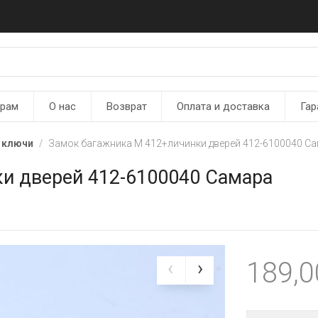
ерам
О нас
Возврат
Оплата и доставка
Гар
 ключи
Замок багажника М 412+личинки дверей 412-6100040 С
и дверей 412-6100040 Самара
189,