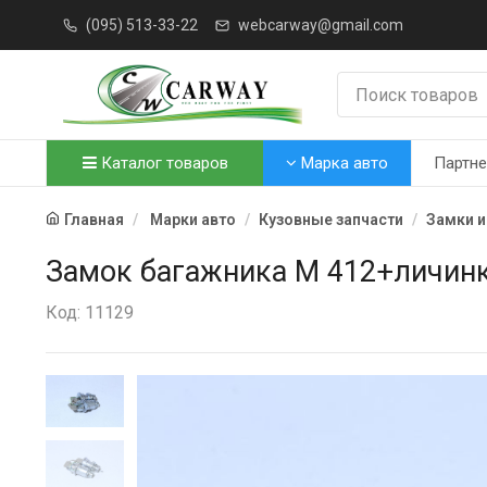
(095) 513-33-22
webcarway@gmail.com
Каталог товаров
Марка авто
Партн
Главная
Марки авто
Кузовные запчасти
Замки и
Замок багажника М 412+личинк
Код: 11129