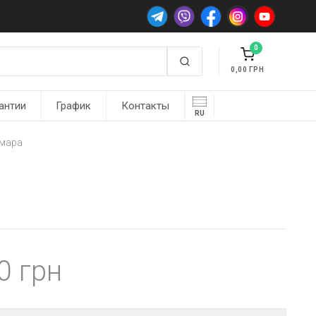
0
0,00
антии
График
Контакты
RU
амара
00