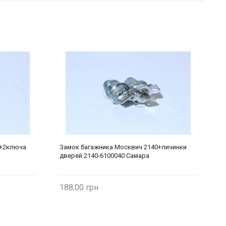
 +2ключа
Замок багажника Москвич 2140+личинки
Я
дверей 2140-6100040 Самара
2
6
188,00
1