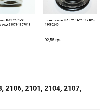
мпы ВАЗ 2101-08
Шкив помпы ВАЗ 2101-2107 2101-
Т
азец) 21073-1307013
13080240
н
S
92,55
1
 2106, 2101, 2104, 2107,