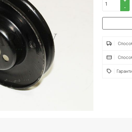
+
-
Способ
Спосо
Гарант