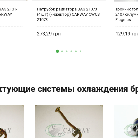
ВАЗ 2101-
Патрубок радиатора ВАЗ 21073
Тройник го
CARWAY
(4 шт) (инжектор) CARWAY CWCS
2107 силум
21073
Flagmus
273,29
129,19
ктующие системы охлаждения бр