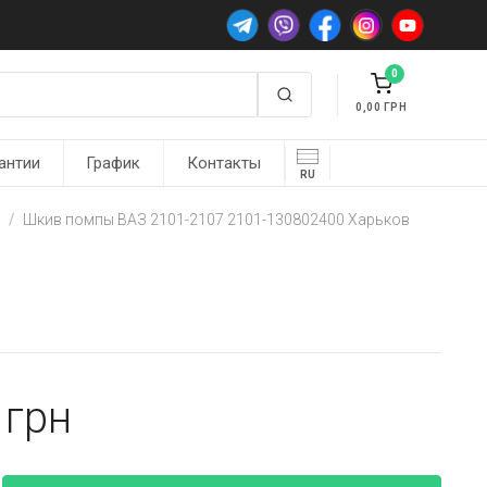
0
0,00
антии
График
Контакты
RU
я
Шкив помпы ВАЗ 2101-2107 2101-130802400 Харьков
6