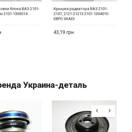
ловки блока ВАЗ 2101-
Крышка радиатора ВАЗ 2101-
Ш
ин 2101-1303014
2107, 2121-21213 2101-1304010
2
ЕВРО SKADI
С
43,19
5
енда Украина-деталь