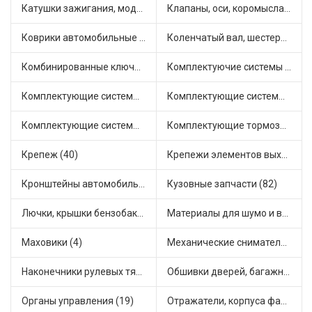
Катушки зажигания, модули зажигания (3)
Клапаны, оси, коромысла (14)
Коврики автомобильные (7)
Коленчатый вал, шестерни коленчатого вала (9)
Комбинированные ключи (3)
Комплектуючие системы стеклоочистителя (9)
Комплектующие системы выпуска отработавших газов (10)
Комплектующие системы отопления (25)
Комплектующие системы питания (12)
Комплектующие тормозной системы (22)
Крепеж (40)
Крепежи элементов выхлопной системы (5)
Кронштейны автомобильные (4)
Кузовные запчасти (82)
Лючки, крышки бензобака (6)
Материалы для шумо и виброизоляции (1)
Маховики (4)
Механические сниматели (1)
Наконечники рулевых тяг (30)
Обшивки дверей, багажника, потолков, накладки салона (36)
Органы управления (19)
Отражатели, корпуса фар и фонарей (1)