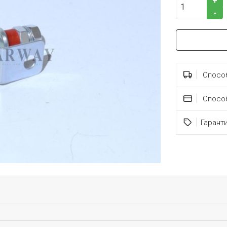
+
-
Способ
Спосо
Гарант