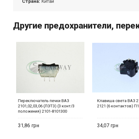
Страна
:
Китай
Другие предохранители, пере
З
Переключатель печки ВАЗ
Клавиша света ВАЗ 2
ка
2101,02,03,06 (ЛЭТЗ) (3 конт/3
2121 (6 контактов) П1
положения) 2101-8101300
31,86
34,07