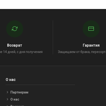
Возврат
Гарантия
е 14 дней, с дня получения
Защищаем от брака, пересорт
О нас
Партнерам
О нас