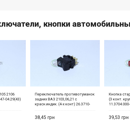
ключатели, кнопки автомобильн
105 2106
Переключатель противотуманок
Кнопка ста
47-04.29(43)
задних ВАЗ 2103,06,21 с
(3 конт. кр
красн.индик. (4-х конт) 26.3710-
11.3704.000
22.24
38,45
39,53