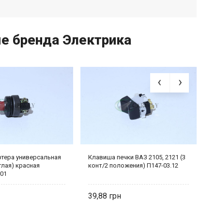
ые бренда Электрика
ртера универсальная
Клавиша печки ВАЗ 2105, 2121 (3
П
углая) красная
конт/2 положения) П147-03.12
0
-01
3
39,88
4