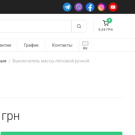
0
0,00
антии
График
Контакты
RU
ные
Выключатель массы легковой ручной
1