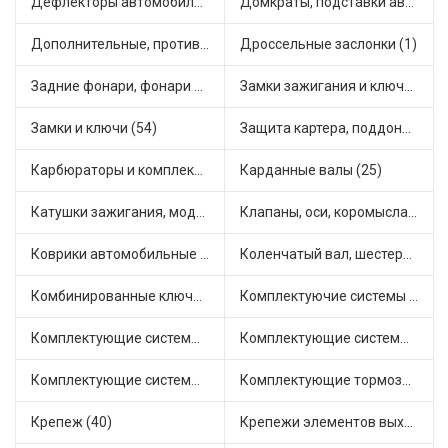
Дефлекторы автомобильные (4)
Домкраты, подставки автомобильные (1)
Дополнительные, противотуманные фары (2)
Дроссельные заслонки (1)
Задние фонари, фонари видимости (5)
Замки зажигания и ключи (11)
Замки и ключи (54)
Защита картера, поддона, КПП (3)
Карбюраторы и комплектующие (32)
Карданные валы (25)
Катушки зажигания, модули зажигания (3)
Клапаны, оси, коромысла (14)
Коврики автомобильные (7)
Коленчатый вал, шестерни коленчатого вала (9)
Комбинированные ключи (3)
Комплектуючие системы стеклоочистителя (9)
Комплектующие системы выпуска отработавших газов (10)
Комплектующие системы отопления (25)
Комплектующие системы питания (12)
Комплектующие тормозной системы (22)
Крепеж (40)
Крепежи элементов выхлопной системы (5)