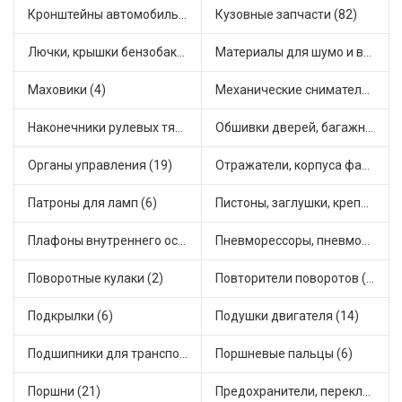
Кронштейны автомобильные (4)
Кузовные запчасти (82)
Лючки, крышки бензобака (6)
Материалы для шумо и виброизоляции (1)
Маховики (4)
Механические сниматели (1)
Наконечники рулевых тяг (30)
Обшивки дверей, багажника, потолков, накладки салона (36)
Органы управления (19)
Отражатели, корпуса фар и фонарей (1)
Патроны для ламп (6)
Пистоны, заглушки, крепежные элементы (12)
Плафоны внутреннего освещения (1)
Пневморессоры, пневмоподушки (1)
Поворотные кулаки (2)
Повторители поворотов (10)
Подкрылки (6)
Подушки двигателя (14)
Подшипники для транспорта (43)
Поршневые пальцы (6)
Поршни (21)
Предохранители, переключатели, кнопки автомобильные (40)