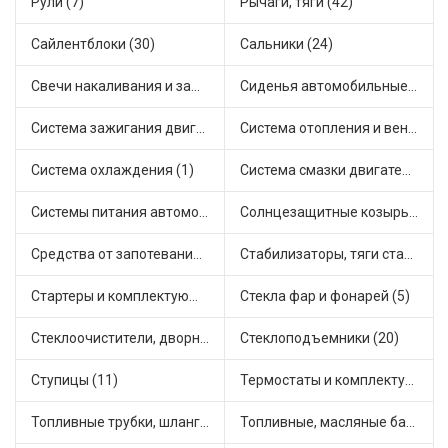
Рули (7)
Рычаги, тяги (42)
Сайлентблоки (30)
Сальники (24)
Свечи накаливания и зажигания (31)
Сиденья автомобильные (1)
Система зажигания двигателя (3)
Система отопления и вентиляции (17)
Система охлаждения (1)
Система смазки двигателя (17)
Системы питания автомобиля (21)
Солнцезащитные козырьки для салона автомобиля (3)
Средства от запотевания и размораживатели стекла (1)
Стабилизаторы, тяги стабилизатора, стойки стабилиз (3)
Стартеры и комплектующие (38)
Стекла фар и фонарей (5)
Стеклоочистители, дворники (1)
Стеклоподъемники (20)
Ступицы (11)
Термостаты и комплектующие системы охлаждения (55)
Топливные трубки, шланги, магистрали и рампы (3)
Топливные, масляные баки (1)