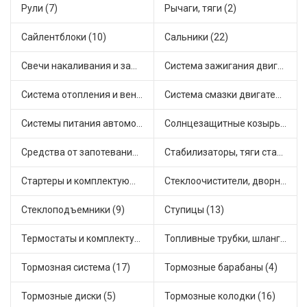
Рули (7)
Рычаги, тяги (2)
Сайлентблоки (10)
Сальники (22)
Свечи накаливания и зажигания (22)
Система зажигания двигателя (5)
Система отопления и вентиляции (8)
Система смазки двигателя (8)
Системы питания автомобиля (15)
Солнцезащитные козырьки для салона автомобиля (1)
Средства от запотевания и размораживатели стекла (1)
Стабилизаторы, тяги стабилизатора, стойки стабилиз (5)
Стартеры и комплектующие (27)
Стеклоочистители, дворники (2)
Стеклоподъемники (9)
Ступицы (13)
Термостаты и комплектующие системы охлаждения (50)
Топливные трубки, шланги, магистрали и рампы (4)
Тормозная система (17)
Тормозные барабаны (4)
Тормозные диски (5)
Тормозные колодки (16)