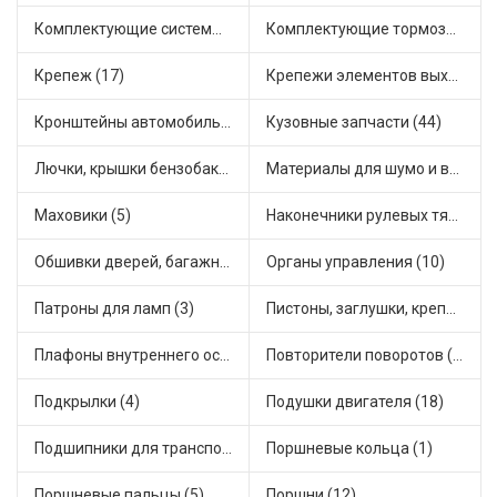
Комплектующие системы питания (21)
Комплектующие тормозной системы (14)
Крепеж (17)
Крепежи элементов выхлопной системы (3)
Кронштейны автомобильные (11)
Кузовные запчасти (44)
Лючки, крышки бензобака (3)
Материалы для шумо и виброизоляции (1)
Маховики (5)
Наконечники рулевых тяг (18)
Обшивки дверей, багажника, потолков, накладки салона (4)
Органы управления (10)
Патроны для ламп (3)
Пистоны, заглушки, крепежные элементы (6)
Плафоны внутреннего освещения (1)
Повторители поворотов (9)
Подкрылки (4)
Подушки двигателя (18)
Подшипники для транспорта (24)
Поршневые кольца (1)
Поршневые пальцы (5)
Поршни (12)