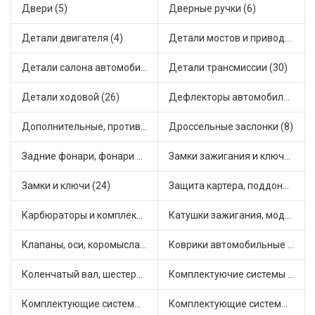
Двери (5)
Дверные ручки (6)
Детали двигателя (4)
Детали мостов и привода трансмиссии (17)
Детали салона автомобиля (28)
Детали трансмиссии (30)
Детали ходовой (26)
Дефлекторы автомобильные (1)
Дополнительные, противотуманные фары (2)
Дроссельные заслонки (8)
Задние фонари, фонари видимости (3)
Замки зажигания и ключи (14)
Замки и ключи (24)
Защита картера, поддона, КПП (2)
Карбюраторы и комплектующие (25)
Катушки зажигания, модули зажигания (15)
Клапаны, оси, коромысла (12)
Коврики автомобильные (5)
Коленчатый вал, шестерни коленчатого вала (1)
Комплектуючие системы стеклоочистителя (6)
Комплектующие системы выпуска отработавших газов (14)
Комплектующие системы отопления (28)