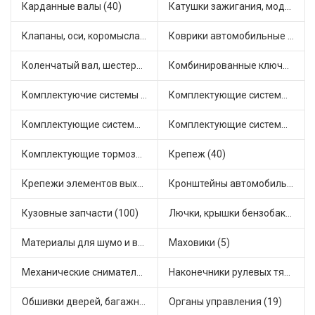
Карданные валы (40)
Катушки зажигания, модули зажигания (7)
Клапаны, оси, коромысла (14)
Коврики автомобильные (10)
Коленчатый вал, шестерни коленчатого вала (9)
Комбинированные ключи (3)
Комплектуючие системы стеклоочистителя (11)
Комплектующие системы выпуска отработавших газов (10)
Комплектующие системы отопления (33)
Комплектующие системы питания (13)
Комплектующие тормозной системы (26)
Крепеж (40)
Крепежи элементов выхлопной системы (6)
Кронштейны автомобильные (4)
Кузовные запчасти (100)
Лючки, крышки бензобака (6)
Материалы для шумо и виброизоляции (1)
Маховики (5)
Механические сниматели (1)
Наконечники рулевых тяг (37)
Обшивки дверей, багажника, потолков, накладки салона (37)
Органы управления (19)