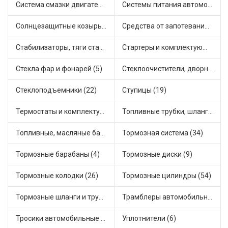
Система смазки двигателя (19)
Системы питания автомобиля (31)
Солнцезащитные козырьки для салона автомобиля (3)
Средства от запотевания и размораживатели стекла (1)
Стабилизаторы, тяги стабилизатора, стойки стабилиз (4)
Стартеры и комплектующие (39)
Стекла фар и фонарей (5)
Стеклоочистители, дворники (1)
Стеклоподъемники (22)
Ступицы (19)
Термостаты и комплектующие системы охлаждения (76)
Топливные трубки, шланги, магистрали и рампы (3)
Топливные, масляные баки (1)
Тормозная система (34)
Тормозные барабаны (4)
Тормозные диски (9)
Тормозные колодки (26)
Тормозные цилиндры (54)
Тормозные шланги и трубки (5)
Трамблеры автомобильные (40)
Тросики автомобильные (29)
Уплотнители (6)