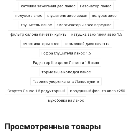
катушка зажигания део ланос
Резонатор ланос
полуось ланос
глушитель авео седан
полуось авео
глушитель ланос
амортизаторы авео передние
фильтр салона лачетти купить
катушка зажигания авео 1.5
амортизаторы авео
тормозной диск лачетти
Гофра глушителя ланос 1.5
Радиатор Шевроле Лачетти 1.8 акпп
тормозные колодки ланос
Газовые упоры капота Ланос купить
Стартер Ланос 1.5 редукторный
воздушный фильтр авео т250
мухобойка на ланос
Просмотренные товары