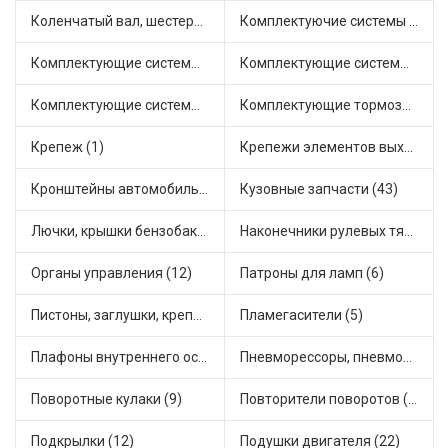
Коленчатый вал, шестерни коленчатого вала (5)
Комплектуючие системы стеклоочистителя (6)
Комплектующие системы выпуска отработавших газов (39)
Комплектующие системы отопления (12)
Комплектующие системы питания (31)
Комплектующие тормозной системы (17)
Крепеж (1)
Крепежи элементов выхлопной системы (19)
Кронштейны автомобильные (1)
Кузовные запчасти (43)
Лючки, крышки бензобака (7)
Наконечники рулевых тяг (30)
Органы управления (12)
Патроны для ламп (6)
Пистоны, заглушки, крепежные элементы (9)
Пламегасители (5)
Плафоны внутреннего освещения (1)
Пневморессоры, пневмоподушки (1)
Поворотные кулаки (9)
Повторители поворотов (3)
Подкрылки (12)
Подушки двигателя (22)