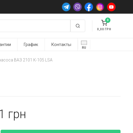
0
0,00
антии
График
Контакты
RU
насоса ВАЗ 2101 К-105 LSA
81