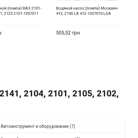
ной (помпа) ВАЗ 2101-
Водяной насос (помпа) Москвич
П
31, 2123 2101-1307011
412, 2140 LA 412-1307010 LSA
(
505,52
5
141, 2104, 2101, 2105, 2102,
Автоинструмент и оборудование (7)