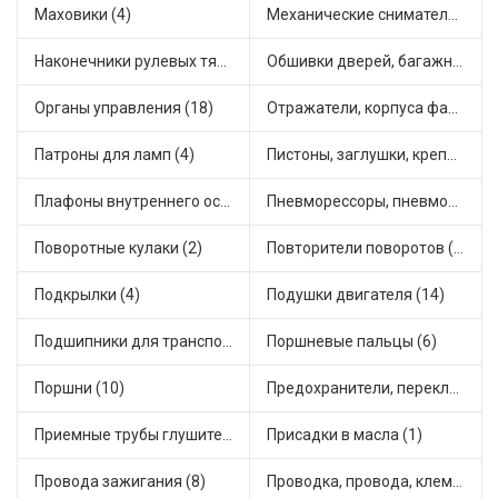
Маховики (4)
Механические сниматели (1)
Наконечники рулевых тяг (30)
Обшивки дверей, багажника, потолков, накладки салона (28)
Органы управления (18)
Отражатели, корпуса фар и фонарей (1)
Патроны для ламп (4)
Пистоны, заглушки, крепежные элементы (9)
Плафоны внутреннего освещения (1)
Пневморессоры, пневмоподушки (1)
Поворотные кулаки (2)
Повторители поворотов (6)
Подкрылки (4)
Подушки двигателя (14)
Подшипники для транспорта (43)
Поршневые пальцы (6)
Поршни (10)
Предохранители, переключатели, кнопки автомобильные (25)
Приемные трубы глушителя (4)
Присадки в масла (1)
Провода зажигания (8)
Проводка, провода, клеммы и разъемы (19)