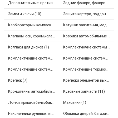
Дополнительные, противотуманные фары (2)
Задние фонари, фонари видимости (5)
Замки и ключи (10)
Защита картера, поддона, КПП (1)
Карбюраторы и комплектующие (1)
Катушки зажигания, модули зажигания (7)
Клапаны, оси, коромысла (4)
Коврики автомобильные (2)
Колпаки для дисков (1)
Комплектуючие системы стеклоочистителя (1)
Комплектующие системы выпуска отработавших газов (18)
Комплектующие системы отопления (6)
Комплектующие системы питания (2)
Комплектующие тормозной системы (1)
Крепеж (7)
Крепежи элементов выхлопной системы (2)
Кронштейны автомобильные (2)
Кузовные запчасти (11)
Лючки, крышки бензобака (6)
Маховики (1)
Наконечники рулевых тяг (7)
Обшивки дверей, багажника, потолков, накладки салона (1)