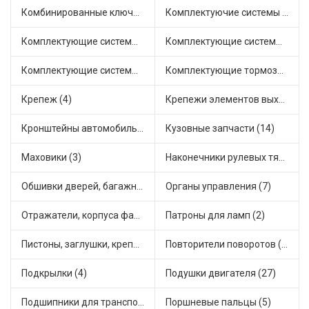
Комбинированные ключи (1)
Комплектуючие системы стеклоочистителя (5)
Комплектующие системы выпуска отработавших газов (11)
Комплектующие системы отопления (14)
Комплектующие системы питания (11)
Комплектующие тормозной системы (6)
Крепеж (4)
Крепежи элементов выхлопной системы (4)
Кронштейны автомобильные (2)
Кузовные запчасти (14)
Маховики (3)
Наконечники рулевых тяг (18)
Обшивки дверей, багажника, потолков, накладки салона (1)
Органы управления (7)
Отражатели, корпуса фар и фонарей (1)
Патроны для ламп (2)
Пистоны, заглушки, крепежные элементы (2)
Повторители поворотов (3)
Подкрылки (4)
Подушки двигателя (27)
Подшипники для транспорта (21)
Поршневые пальцы (5)