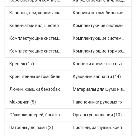
Карбюраторы и комплектующие (25)
Катушки зажигания, модули зажигания (15)
Клапаны, оси, коромысла (12)
Коврики автомобильные (5)
Коленчатый вал, шестерни коленчатого вала (1)
Комплектуючие системы стеклоочистителя (6)
Комплектующие системы выпуска отработавших газов (14)
Комплектующие системы отопления (28)
Комплектующие системы питания (21)
Комплектующие тормозной системы (14)
Крепеж (17)
Крепежи элементов выхлопной системы (3)
Кронштейны автомобильные (11)
Кузовные запчасти (44)
Лючки, крышки бензобака (3)
Материалы для шумо и виброизоляции (1)
Маховики (5)
Наконечники рулевых тяг (18)
Обшивки дверей, багажника, потолков, накладки салона (4)
Органы управления (10)
Патроны для ламп (3)
Пистоны, заглушки, крепежные элементы (6)