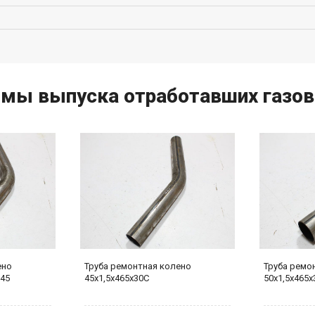
мы выпуска отработавших газов
ено
Труба ремонтная колено
Труба ремо
545
45х1,5х465х30С
50х1,5х465х