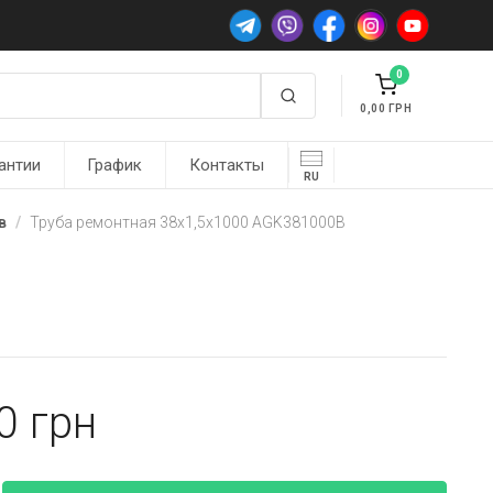
0
0,00
антии
График
Контакты
RU
в
Труба ремонтная 38х1,5х1000 AGK381000B
00