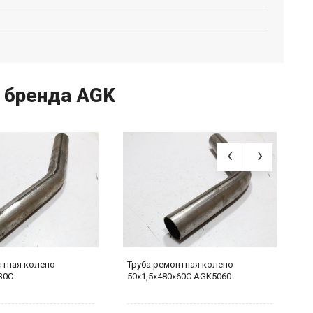
 бренда AGK
нтная колено
Труба ремонтная колено
Т
30С
50х1,5х480х60С AGK5060
5