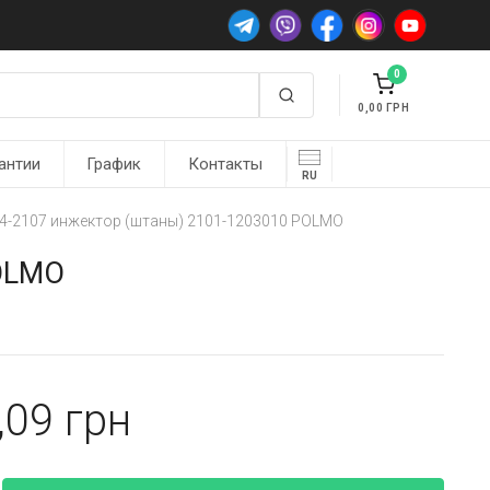
0
0,00
антии
График
Контакты
RU
4-2107 инжектор (штаны) 2101-1203010 POLMO
POLMO
,09