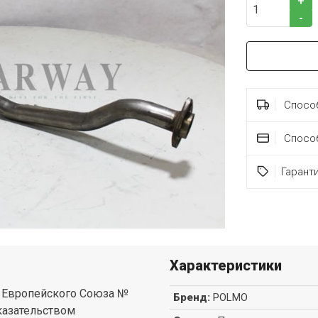
+
-
Способ
Спосо
Гарант
Характеристики
е Европейского Союза №
Бренд
:
POLMO
казательством