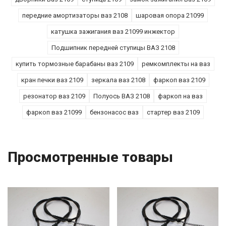
передние амортизаторы ваз 2108
шаровая опора 21099
катушка зажигания ваз 21099 инжектор
Подшипник передней ступицы ВАЗ 2108
купить тормозные барабаны ваз 2109
ремкомплекты на ваз
кран печки ваз 2109
зеркала ваз 2108
фаркоп ваз 2109
резонатор ваз 2109
Полуось ВАЗ 2108
фаркоп на ваз
фаркоп ваз 21099
бензонасос ваз
стартер ваз 2109
Просмотренные товары