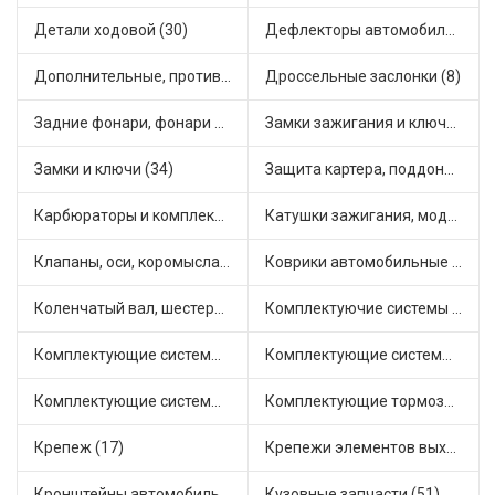
Детали ходовой (30)
Дефлекторы автомобильные (2)
Дополнительные, противотуманные фары (2)
Дроссельные заслонки (8)
Задние фонари, фонари видимости (3)
Замки зажигания и ключи (14)
Замки и ключи (34)
Защита картера, поддона, КПП (2)
Карбюраторы и комплектующие (25)
Катушки зажигания, модули зажигания (15)
Клапаны, оси, коромысла (12)
Коврики автомобильные (9)
Коленчатый вал, шестерни коленчатого вала (1)
Комплектуючие системы стеклоочистителя (6)
Комплектующие системы выпуска отработавших газов (14)
Комплектующие системы отопления (28)
Комплектующие системы питания (21)
Комплектующие тормозной системы (15)
Крепеж (17)
Крепежи элементов выхлопной системы (3)
Кронштейны автомобильные (11)
Кузовные запчасти (51)